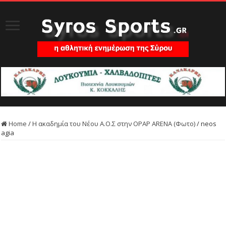
Home
/
Η ακαδημία του Νέου Α.Ο.Σ στην OPAP ARENA (Φωτο)
/
neos
agia