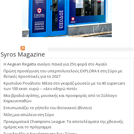
Syros Magazine
Η Aegean Regatta ανοίγει πανιά για 25η φορά στο Αιγαίο
Πρώτη προσέγγιση του υπερπολυτελούς EXPLORA II στη Σύρο με
θετικές προοπτικές για το 2027
Κριστιάνο Ρονάλντο: Μέσα στο γκαράζ-μουσείο με τα 40 supercars
των 100 εκατ. ευρώ – «Δεν οδηγώ ποτέ»
Μια βραδιά αγάπης, μουσικής και προσφοράς από το Σύλλογο
Καρκινοπαθών
Εντυπωσιάζει το γήπεδο του Βοτανικού (Βίντεο)
Άλλη μια απώλεια στη Σύρο
Προκριματικά Champions League: Τα αποτελέσματα της χθεσινής
ημέρας και το πρόγραμμα
Συνεδριάζει η Κοινότητα της Άνω Σύρου