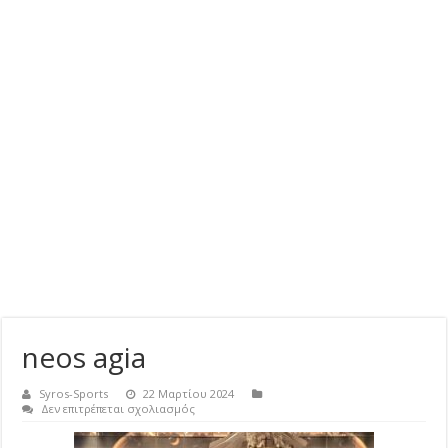
neos agia
Syros-Sports
22 Μαρτίου 2024
στο
Δεν επιτρέπεται σχολιασμός
neos
agia