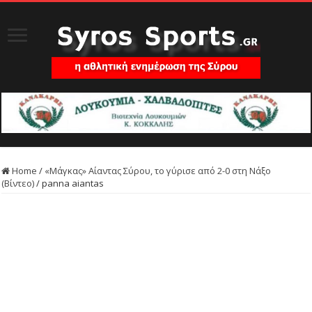
Home
/
«Μάγκας» Αίαντας Σύρου, το γύρισε από 2-0 στη Νάξο
(Βίντεο)
/
panna aiantas