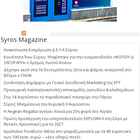
Syros Magazine
Ανακοίνωση-Ενημέρωση Δ.Ε.Υ.Α Σύρου
Κοινότητα Άνω Σύρου: Ψηφίστηκε για την ονοματοδοσία «ΦΩΤΙΟΥ Δ.
ΞΑΓΟΡΑΡΗ» ο δρόμος Λωτού-Κινίου
Δέχτηκε γκολ στα 16 δευτερόλεπτα, ήττα και ψάχνει ανατροπή στο
Βέλγιο ο ΠΑΟΚ
Συνάντηση Δημάρχου με Γενικό Διευθυντή Marketing της ΕΡΤ
Προσωρινή παύση(αναστολή;) αποκομιδής ογκωδών & κλαδεμάτων
Στις 14 Αυγούστου το παραδοσιακό πανηγύρι του Πάγου
Σύρος: Μνημόσυνο την Κυριακή 9 Αυγούστου
Η Aegean Regatta ανοίγει πανιά για 25η φορά στο Αιγαίο
Πρώτη προσέγγιση του υπερπολυτελούς EXPLORA II στη Σύρο με
θετικές προοπτικές για το 2027
Κριστιάνο Ρονάλντο: Μέσα στο γκαράζ-μουσείο με τα 40 supercars
των 100 εκατ. ευρώ – «Δεν οδηγώ ποτέ»