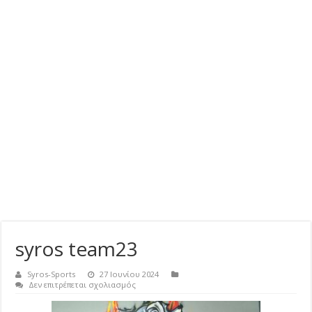
syros team23
Syros-Sports
27 Ιουνίου 2024
στο
Δεν επιτρέπεται σχολιασμός
syros
team23