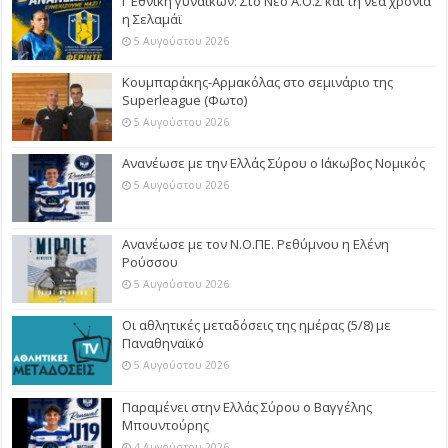
Γ Εθνική γυναικών: Στο Νέο Α.Ο.Σ και τη νέα χρονιά
η Σελαμάϊ
5 Αυγούστου 2026
Κουμπαράκης-Αρμακόλας στο σεμινάριο της
Superleague (Φωτο)
5 Αυγούστου 2026
Ανανέωσε με την Ελλάς Σύρου ο Ιάκωβος Νομικός
5 Αυγούστου 2026
Ανανέωσε με τον Ν.Ο.ΠΕ. Ρεθύμνου η Ελένη
Ρούσσου
5 Αυγούστου 2026
Οι αθλητικές μεταδόσεις της ημέρας (5/8) με
Παναθηναϊκό
5 Αυγούστου 2026
Παραμένει στην Ελλάς Σύρου ο Βαγγέλης
Μπουντούρης
4 Αυγούστου 2026