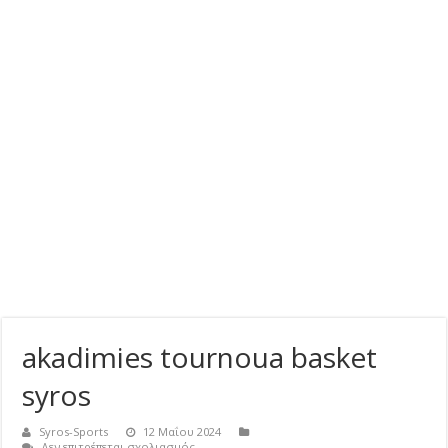
akadimies tournoua basket
syros
Syros-Sports
12 Μαΐου 2024
στο
Δεν επιτρέπεται σχολιασμός