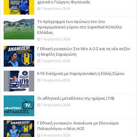
χρονιά ο Γιώργος Φωτεινιάς
7 Αυγούστου 2026
Το πρόγραμμα των αγώνων του 2ου
προκριματικού γύρου στο Superbet Κύπελλο
Ελλάδας
7 Αυγούστου 2026
Γ Εθνική γυναικών: Στο Νέο Α.Ο.Σ και τη νέα σεζόν
η Νεφέλη Σαραγιώτη
7 Αυγούστου 2026
Κ19: Ενίσχυση με Καραγιαννάκη η Ελλάς Σύρου
7 Αυγούστου 2026
Οι αθλητικές μεταδόσεις της ημέρας (7/8)
7 Αυγούστου 2026
Γ Εθνική γυναικών: Ανανέωσε με Ελεονώρα
Παλαιολόγου ο Νέος ΑΟΣ
6 Αυγούστου 2026