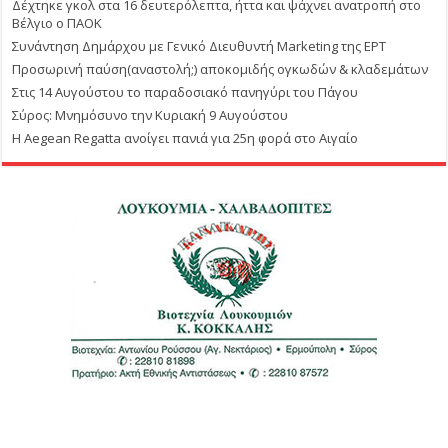
Δέχτηκε γκολ στα 16 δευτερόλεπτα, ήττα και ψάχνει ανατροπή στο
Βέλγιο ο ΠΑΟΚ
Συνάντηση Δημάρχου με Γενικό Διευθυντή Marketing της ΕΡΤ
Προσωρινή παύση(αναστολή;) αποκομιδής ογκωδών & κλαδεμάτων
Στις 14 Αυγούστου το παραδοσιακό πανηγύρι του Πάγου
Σύρος: Μνημόσυνο την Κυριακή 9 Αυγούστου
Η Aegean Regatta ανοίγει πανιά για 25η φορά στο Αιγαίο