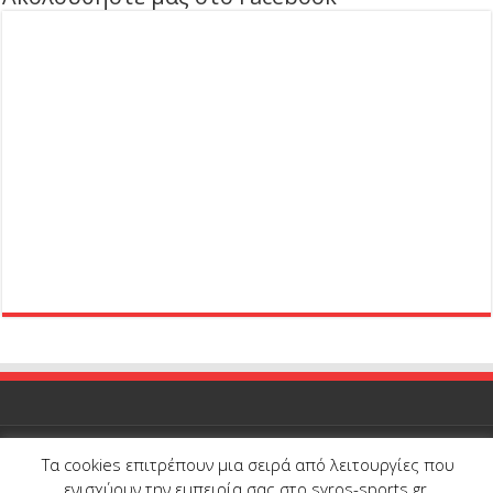
Τα cookies επιτρέπουν μια σειρά από λειτουργίες που
ενισχύουν την εμπειρία σας στο syros-sports.gr.
© Copyright 2026, All Rights Reserved |
Syros-Sports.gr
| Proudly