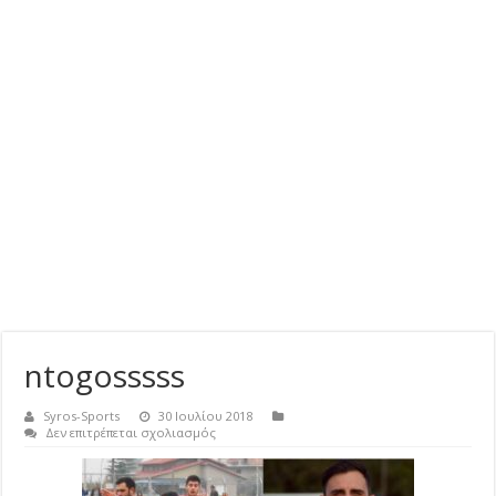
ntogosssss
Syros-Sports
30 Ιουλίου 2018
στο
Δεν επιτρέπεται σχολιασμός
ntogosssss