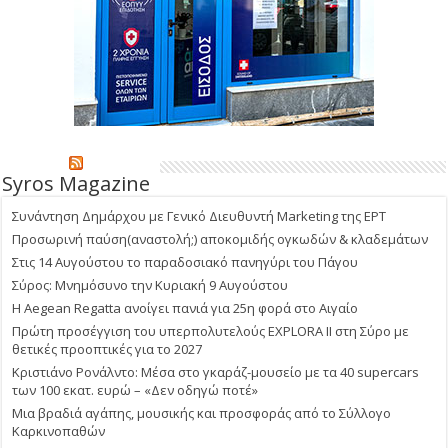
Syros Magazine
Συνάντηση Δημάρχου με Γενικό Διευθυντή Marketing της ΕΡΤ
Προσωρινή παύση(αναστολή;) αποκομιδής ογκωδών & κλαδεμάτων
Στις 14 Αυγούστου το παραδοσιακό πανηγύρι του Πάγου
Σύρος: Μνημόσυνο την Κυριακή 9 Αυγούστου
Η Aegean Regatta ανοίγει πανιά για 25η φορά στο Αιγαίο
Πρώτη προσέγγιση του υπερπολυτελούς EXPLORA II στη Σύρο με
θετικές προοπτικές για το 2027
Κριστιάνο Ρονάλντο: Μέσα στο γκαράζ-μουσείο με τα 40 supercars
των 100 εκατ. ευρώ – «Δεν οδηγώ ποτέ»
Μια βραδιά αγάπης, μουσικής και προσφοράς από το Σύλλογο
Καρκινοπαθών