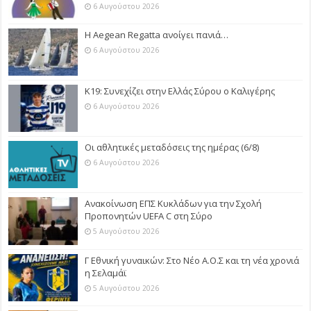
6 Αυγούστου 2026
Η Aegean Regatta ανοίγει πανιά…
6 Αυγούστου 2026
Κ19: Συνεχίζει στην Ελλάς Σύρου ο Καλιγέρης
6 Αυγούστου 2026
Οι αθλητικές μεταδόσεις της ημέρας (6/8)
6 Αυγούστου 2026
Ανακοίνωση ΕΠΣ Κυκλάδων για την Σχολή
Προπονητών UEFA C στη Σύρο
5 Αυγούστου 2026
Γ Εθνική γυναικών: Στο Νέο Α.Ο.Σ και τη νέα χρονιά
η Σελαμάϊ
5 Αυγούστου 2026