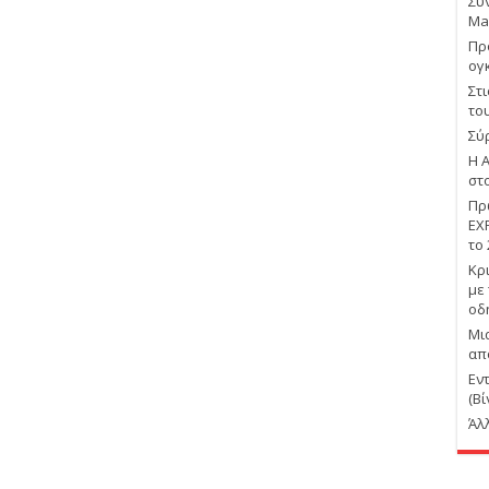
Συ
Ma
Πρ
ογ
Στ
το
Σύ
Η 
στ
Πρ
EX
το
Κρ
με
οδ
Μι
απ
Εν
(Βί
Άλ