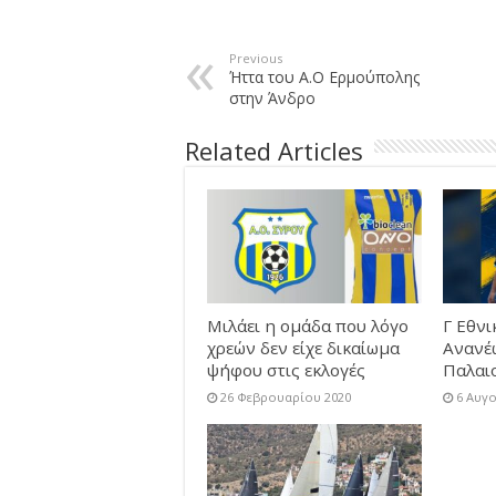
Previous
Ήττα του Α.Ο Ερμούπολης
στην Άνδρο
Related Articles
Μιλάει η ομάδα που λόγο
Γ Εθνι
χρεών δεν είχε δικαίωμα
Ανανέ
ψήφου στις εκλογές
Παλαι
26 Φεβρουαρίου 2020
6 Αυγ