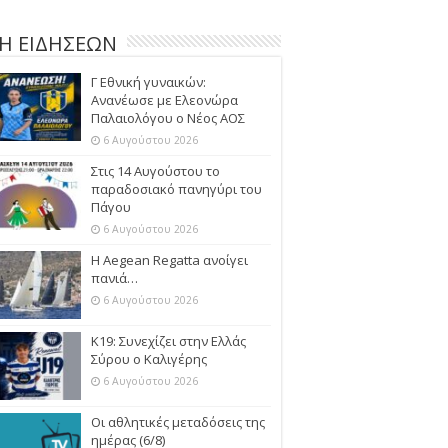
Η ΕΙΔΗΣΕΩΝ
Γ Εθνική γυναικών:
Ανανέωσε με Ελεονώρα
Παλαιολόγου ο Νέος ΑΟΣ
6 Αυγούστου 2026
Στις 14 Αυγούστου το
παραδοσιακό πανηγύρι του
Πάγου
6 Αυγούστου 2026
Η Aegean Regatta ανοίγει
πανιά…
6 Αυγούστου 2026
Κ19: Συνεχίζει στην Ελλάς
Σύρου ο Καλιγέρης
6 Αυγούστου 2026
Οι αθλητικές μεταδόσεις της
ημέρας (6/8)