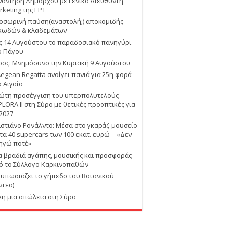
νάντηση Δημάρχου με Γενικό Διευθυντή
rketing της ΕΡΤ
οσωρινή παύση(αναστολή;) αποκομιδής
κωδών & κλαδεμάτων
ις 14 Αυγούστου το παραδοσιακό πανηγύρι
υ Πάγου
ρος: Μνημόσυνο την Κυριακή 9 Αυγούστου
Aegean Regatta ανοίγει πανιά για 25η φορά
ο Αιγαίο
ώτη προσέγγιση του υπερπολυτελούς
PLORA II στη Σύρο με θετικές προοπτικές για
 2027
ιστιάνο Ρονάλντο: Μέσα στο γκαράζ-μουσείο
 τα 40 supercars των 100 εκατ. ευρώ – «Δεν
ηγώ ποτέ»
α βραδιά αγάπης, μουσικής και προσφοράς
ό το Σύλλογο Καρκινοπαθών
τυπωσιάζει το γήπεδο του Βοτανικού
ντεο)
λη μια απώλεια στη Σύρο