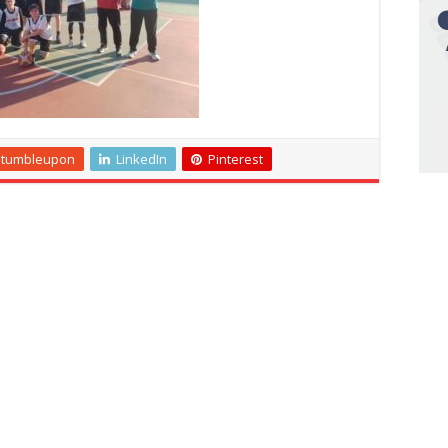
Stumbleupon
LinkedIn
Pinterest