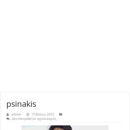
psinakis
admin
15 Μαΐου 2015
στο
Δεν επιτρέπεται σχολιασμός
psinakis