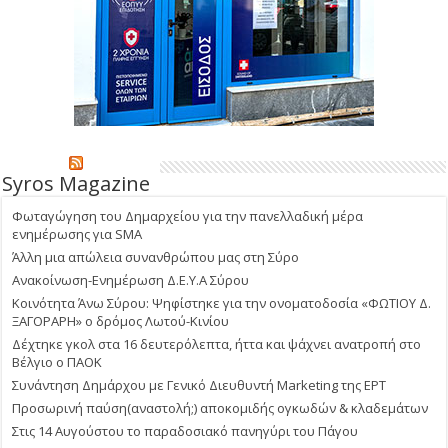
Syros Magazine
Φωταγώγηση του Δημαρχείου για την πανελλαδική μέρα
ενημέρωσης για SMA
Άλλη μια απώλεια συνανθρώπου μας στη Σύρο
Ανακοίνωση-Ενημέρωση Δ.Ε.Υ.Α Σύρου
Κοινότητα Άνω Σύρου: Ψηφίστηκε για την ονοματοδοσία «ΦΩΤΙΟΥ Δ.
ΞΑΓΟΡΑΡΗ» ο δρόμος Λωτού-Κινίου
Δέχτηκε γκολ στα 16 δευτερόλεπτα, ήττα και ψάχνει ανατροπή στο
Βέλγιο ο ΠΑΟΚ
Συνάντηση Δημάρχου με Γενικό Διευθυντή Marketing της ΕΡΤ
Προσωρινή παύση(αναστολή;) αποκομιδής ογκωδών & κλαδεμάτων
Στις 14 Αυγούστου το παραδοσιακό πανηγύρι του Πάγου