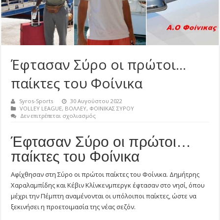
Έφτασαν Σύρο οι πρώτοι…
παίκτες του Φοίνικα
Syros-Sports
30 Αυγούστου 2022
VOLLEY LEAGUE
,
ΒΟΛΛΕΥ
,
ΦΟΙΝΙΚΑΣ ΣΥΡΟΥ
στο
Δεν επιτρέπεται σχολιασμός
Έφτασαν
Σύρο
Έφτασαν Σύρο οι πρώτοι…
οι
πρώτοι…
παίκτες του Φοίνικα
παίκτες
του
Φοίνικα
Αφίχθησαν στη Σύρο οι πρώτοι παίκτες του Φοίνικα. Δημήτρης
Χαραλαμπίδης και Κέβιν Κλίνκενμπεργκ έφτασαν στο νησί, όπου
μέχρι την Πέμπτη αναμένονται οι υπόλοιποι παίκτες, ώστε να
ξεκινήσει η προετοιμασία της νέας σεζόν.