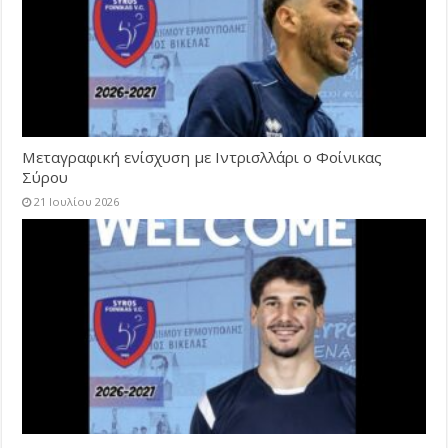
Μεταγραφική ενίσχυση με Ιντρισλλάρι ο Φοίνικας
Σύρου
21 Ιουλίου 2026