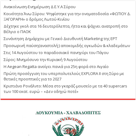
Ανακοίνωση-Ενημέρωση Δ.Ε.Υ.Α Σύρου
Κοινότητα Άνω Σύρου: Ψηφίστηκε για την ονοματοδοσία «ΦΩΤΙΟΥ Δ.
ΞΑΓΟΡΑΡΗ» ο δρόμος Λωτού-Κινίου
Δέχτηκε γκολ στα 16 δευτερόλεπτα, ήττα και ψάχνει ανατροπή στο
Βέλγιο ο ΠΑΟΚ
Συνάντηση Δημάρχου με Γενικό Διευθυντή Marketing της ΕΡΤ
Προσωρινή παύση(αναστολή;) αποκομιδής ογκωδών & κλαδεμάτων
Στις 14 Αυγούστου το παραδοσιακό πανηγύρι του Πάγου
Σύρος: Μνημόσυνο την Κυριακή 9 Αυγούστου
Η Aegean Regatta ανοίγει πανιά για 25η φορά στο Αιγαίο
Πρώτη προσέγγιση του υπερπολυτελούς EXPLORA II στη Σύρο με
θετικές προοπτικές για το 2027
Κριστιάνο Ρονάλντο: Μέσα στο γκαράζ-μουσείο με τα 40 supercars
των 100 εκατ. ευρώ – «Δεν οδηγώ ποτέ»