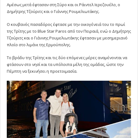
Αμέσως μετά έφτασαν στη Σύρο και οι Ράιντελ Ιερεζουέλο, ο
Δημήτρης Τζούριτς και ο Γιάννης Ρουμελιωτάκης.
Ο κουβανός πασαδόρος έφτασε με την οικογένειά του το πρωί
της Τρίτης με το Blue Star Paros από τον Πειραιά, ενώ ο Δημήτρης
Τζούριτς και ο Γιάννης Ρουμελιωτάκης έφτασαν με μεσημεριανό
πλοίο στο λιμάνι της Ερμούπολης.
Το βράδυ της Τρίτης και τις δύο επόμενες μέρες αναμένονται να
φτάσουν στο νησί και τα υπόλοιπα μέλη της ομάδας, ώστε την
Πέμπτη να ξεκινήσει η προετοιμασία.