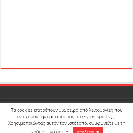
Τα cookies επιτρέπουν μια σειρά από λειτουργίες που
© Copyright 2026, All Rights Reserved |
Syros-Sports.gr
| Proudly
ενισχύουν την εμπειρία σας στο syros-sports.gr.
developed and hosted by
Onedot
Χρησιμοποιώντας αυτόν τον ιστότοπο, συμφωνείτε με τη
χρήση των cookies.
Αποδέχομαι