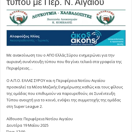
τύπου με Περ. Ν. Αιγαίου
συνέντευξη
τύπου
με
Περ.
Ν.
Αιγαίου
Με ανακοίνωση του ο ΑΠΟ Ελλάς Σύρου ενημερώνει για την
αυριανή συνέντευξη τύπου που θα γίνει τελικά στα γραφεία της
Περιφέρειας…
Ο Α.Π.Ο. ΕΛΛΑΣ ΣΥΡΟΥ και η Περιφέρεια Νοτίου Αιγαίου
προσκαλεί τα Μέσα Μαζικής Ενημέρωσης καθώς και τους φίλους
της ομάδας που επιθυμούν να παρευρεθούν, σε Συνέντευξη
Τύπου ανοιχτή για το κοινό, ενόψει της συμμετοχής της ομάδας
στη Super League 2.
Αίθουσα: Περιφέρεια Νοτίου Αιγαίου
Δευτέρα 19 Μαΐου 2025
Ώρα: 17:00