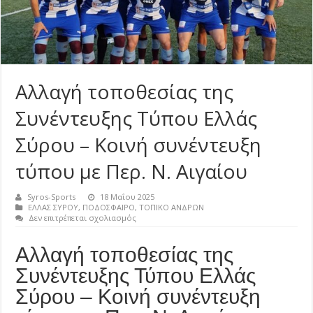
Αλλαγή τοποθεσίας της
Συνέντευξης Τύπου Ελλάς
Σύρου – Κοινή συνέντευξη
τύπου με Περ. Ν. Αιγαίου
Syros-Sports
18 Μαΐου 2025
ΕΛΛΑΣ ΣΥΡΟΥ
,
ΠΟΔΟΣΦΑΙΡΟ
,
ΤΟΠΙΚΟ ΑΝΔΡΩΝ
στο
Δεν επιτρέπεται σχολιασμός
Αλλαγή
τοποθεσίας
Αλλαγή τοποθεσίας της
της
Συνέντευξης
Συνέντευξης Τύπου Ελλάς
Τύπου
Ελλάς
Σύρου – Κοινή συνέντευξη
Σύρου
–
Κοινή