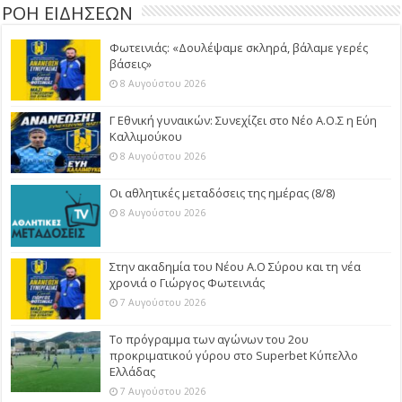
ΡΟΗ ΕΙΔΗΣΕΩΝ
Φωτεινιάς: «Δουλέψαμε σκληρά, βάλαμε γερές
βάσεις»
8 Αυγούστου 2026
Γ Εθνική γυναικών: Συνεχίζει στο Νέο Α.Ο.Σ η Εύη
Καλλιμούκου
8 Αυγούστου 2026
Οι αθλητικές μεταδόσεις της ημέρας (8/8)
8 Αυγούστου 2026
Στην ακαδημία του Νέου Α.Ο Σύρου και τη νέα
χρονιά ο Γιώργος Φωτεινιάς
7 Αυγούστου 2026
Το πρόγραμμα των αγώνων του 2ου
προκριματικού γύρου στο Superbet Κύπελλο
Ελλάδας
7 Αυγούστου 2026