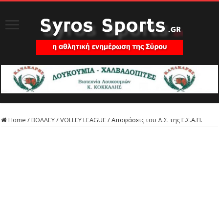
Home
/
ΒΟΛΛΕΥ
/
VOLLEY LEAGUE
/
Αποφάσεις του Δ.Σ. της Ε.Σ.Α.Π.