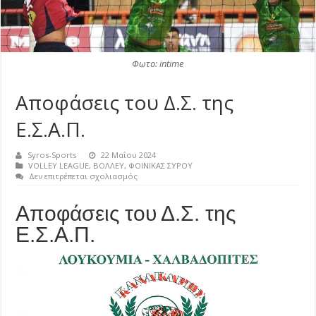
Φωτο: intime
Αποφάσεις του Δ.Σ. της
Ε.Σ.Α.Π.
Syros-Sports
22 Μαΐου 2024
VOLLEY LEAGUE
,
ΒΟΛΛΕΥ
,
ΦΟΙΝΙΚΑΣ ΣΥΡΟΥ
στο
Δεν επιτρέπεται σχολιασμός
Αποφάσεις
του
Αποφάσεις του Δ.Σ. της
Δ.Σ.
της
Ε.Σ.Α.Π.
Ε.Σ.Α.Π.