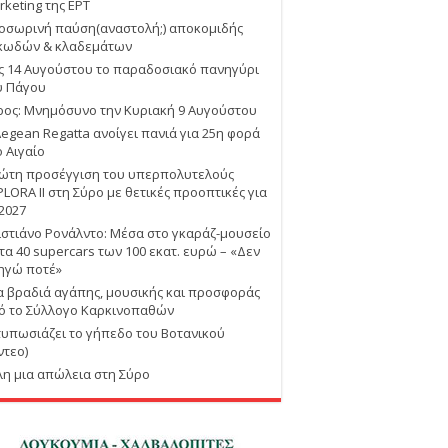
rketing της ΕΡΤ
οσωρινή παύση(αναστολή;) αποκομιδής
κωδών & κλαδεμάτων
ις 14 Αυγούστου το παραδοσιακό πανηγύρι
υ Πάγου
ρος: Μνημόσυνο την Κυριακή 9 Αυγούστου
Aegean Regatta ανοίγει πανιά για 25η φορά
ο Αιγαίο
ώτη προσέγγιση του υπερπολυτελούς
PLORA II στη Σύρο με θετικές προοπτικές για
 2027
ιστιάνο Ρονάλντο: Μέσα στο γκαράζ-μουσείο
 τα 40 supercars των 100 εκατ. ευρώ – «Δεν
ηγώ ποτέ»
α βραδιά αγάπης, μουσικής και προσφοράς
ό το Σύλλογο Καρκινοπαθών
τυπωσιάζει το γήπεδο του Βοτανικού
ντεο)
λη μια απώλεια στη Σύρο