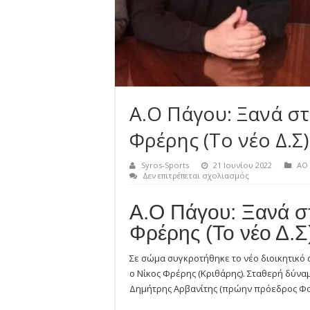
Α.Ο Πάγου: Ξανά σ
Φρέρης (Το νέο Δ.Σ)
Syros-Sports
21 Ιουνίου 2022
ΑΟ
στο
Δεν επιτρέπεται σχολιασμός
Α.Ο
Πάγου:
Α.Ο Πάγου: Ξανά σ
Ξανά
στην
Φρέρης (Το νέο Δ.Σ
προεδρία
ο
Νίκος
Σε σώμα συγκροτήθηκε το νέο διοικητικό 
Φρέρης
(Το
ο Νίκος Φρέρης (Κριθάρης). Σταθερή δύνα
νέο
Δημήτρης Αρβανίτης (πρώην πρόεδρος Φοί
Δ.Σ)