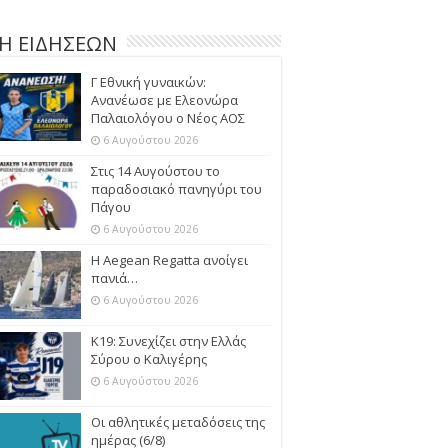
Η ΕΙΔΗΣΕΩΝ
Γ Εθνική γυναικών:
Ανανέωσε με Ελεονώρα
Παλαιολόγου ο Νέος ΑΟΣ
6 Αυγούστου 2026
Στις 14 Αυγούστου το
παραδοσιακό πανηγύρι του
Πάγου
6 Αυγούστου 2026
Η Aegean Regatta ανοίγει
πανιά…
6 Αυγούστου 2026
Κ19: Συνεχίζει στην Ελλάς
Σύρου ο Καλιγέρης
6 Αυγούστου 2026
Οι αθλητικές μεταδόσεις της
ημέρας (6/8)