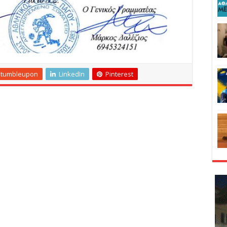
Stumbleupon
LinkedIn
Pinterest