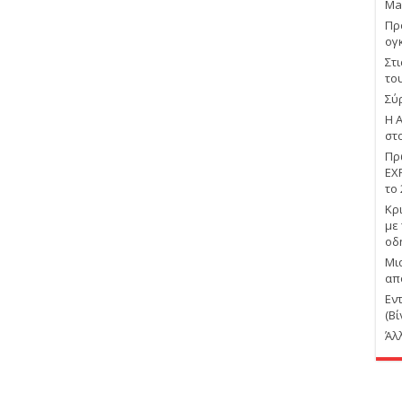
Ma
Πρ
ογ
Στ
το
Σύ
Η 
στ
Πρ
EX
το
Κρ
με
οδ
Μι
απ
Εν
(Βί
Άλ