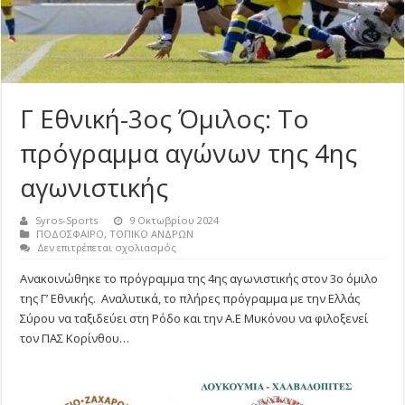
Γ Εθνική-3ος Όμιλος: Το
πρόγραμμα αγώνων της 4ης
αγωνιστικής
Syros-Sports
9 Οκτωβρίου 2024
ΠΟΔΟΣΦΑΙΡΟ
,
ΤΟΠΙΚΟ ΑΝΔΡΩΝ
στο
Δεν επιτρέπεται σχολιασμός
Γ
Εθνική-3ος
Ανακοινώθηκε το πρόγραμμα της 4ης αγωνιστικής στον 3ο όμιλο
Όμιλος:
της Γ’ Εθνικής. Αναλυτικά, το πλήρες πρόγραμμα με την Ελλάς
Το
πρόγραμμα
Σύρου να ταξιδεύει στη Ρόδο και την Α.Ε Μυκόνου να φιλοξενεί
αγώνων
τον ΠΑΣ Κορίνθου…
της
4ης
αγωνιστικής