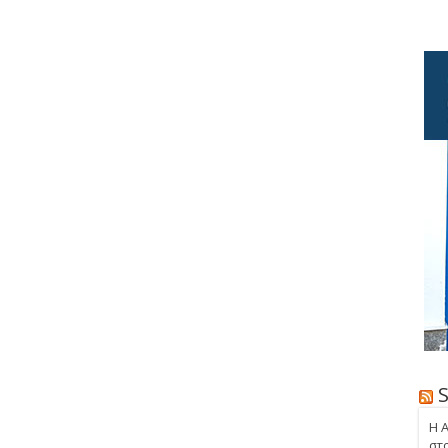
Η 
στ