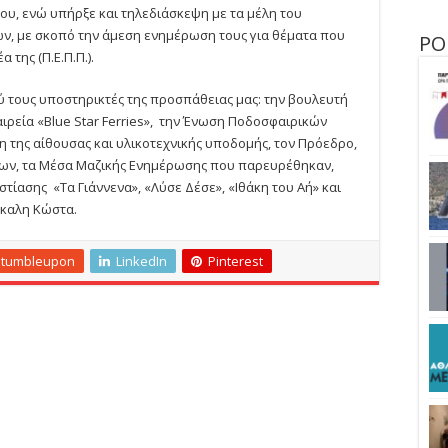
, ενώ υπήρξε και τηλεδιάσκεψη με τα μέλη του
ν, με σκοπό την άμεση ενημέρωση τους για θέματα που
ΡΟ
της (Π.Ε.Π.Π.).
λύ τους υποστηρικτές της προσπάθειας μας: την βουλευτή
ιρεία «
Blue
Star
Ferries
», την Ένωση Ποδοσφαιρικών
της αίθουσας και υλικοτεχνικής υποδομής, τον Πρόεδρο,
δων, τα Μέσα Μαζικής Ενημέρωσης που παρευρέθηκαν,
στίασης «Τα Γιάννενα», «Λύσε Δέσε», «Ιθάκη του Αή» και
κκαλη Κώστα.
Stumbleupon
LinkedIn
Pinterest