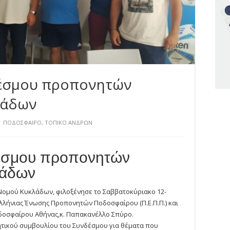
δέσμου προπονητών
λάδων
ΠΟΔΟΣΦΑΙΡΟ
,
ΤΟΠΙΚΟ ΑΝΔΡΩΝ
δέσμου προπονητών
λάδων
μού Κυκλάδων, φιλοξένησε το Σαββατοκύριακο 12-
ελλήνιας Ένωσης Προπονητών Ποδοσφαίρου (Π.Ε.Π.Π.) και
οσφαίρου Αθήνας,κ. Παπακανέλλο Σπύρο.
τικού συμβουλίου του Συνδέσμου για θέματα που