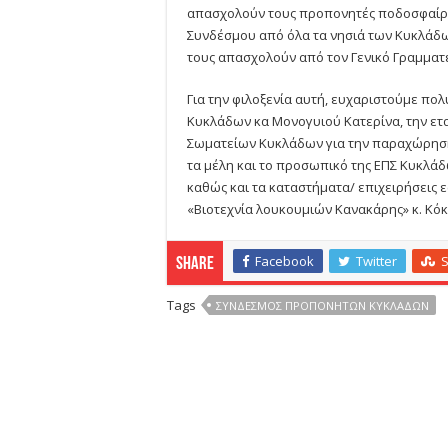
απασχολούν τους προπονητές ποδοσφαίρου
Συνδέσμου από όλα τα νησιά των Κυκλάδω
τους απασχολούν από τον Γενικό Γραμματέα 
Για την φιλοξενία αυτή, ευχαριστούμε πο
Κυκλάδων κα Μονογυιού Κατερίνα, την ετα
Σωματείων Κυκλάδων για την παραχώρηση 
τα μέλη και το προσωπικό της ΕΠΣ Κυκλά
καθώς και τα καταστήματα/ επιχειρήσεις ε
«Βιοτεχνία λουκουμιών Κανακάρης» κ. Κό
Facebook
Twitter
Share
Tags
ΣΎΝΔΕΣΜΟΣ ΠΡΟΠΟΝΗΤΏΝ ΚΥΚΛΆΔΩΝ