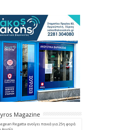
Syros Magazine
Aegean Regatta ανοίγει πανιά για 25η φορά
ο Αιγαίο