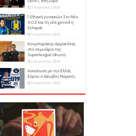
UEFA C στη Σύρο
5 Αυγούστου 2026
Γ Εθνική γυναικών: Στο Νέο
Α.Ο.Σ και τη νέα χρονιά η
Σελαμάϊ
5 Αυγούστου 2026
Κουμπαράκης-Αρμακόλας
στο σεμινάριο της
Superleague (Φωτο)
5 Αυγούστου 2026
Ανανέωσε με την Ελλάς
Σύρου ο Ιάκωβος Νομικός
5 Αυγούστου 2026