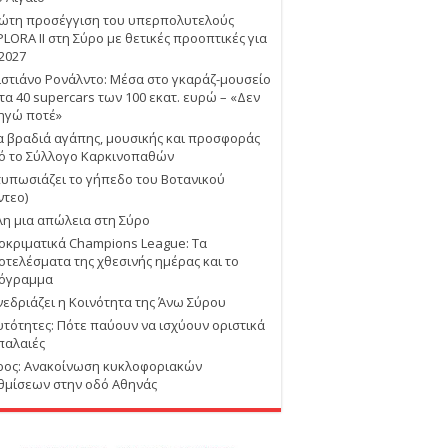
ώτη προσέγγιση του υπερπολυτελούς
PLORA II στη Σύρο με θετικές προοπτικές για
 2027
ιστιάνο Ρονάλντο: Μέσα στο γκαράζ-μουσείο
 τα 40 supercars των 100 εκατ. ευρώ – «Δεν
ηγώ ποτέ»
α βραδιά αγάπης, μουσικής και προσφοράς
ό το Σύλλογο Καρκινοπαθών
τυπωσιάζει το γήπεδο του Βοτανικού
ντεο)
λη μια απώλεια στη Σύρο
οκριματικά Champions League: Τα
οτελέσματα της χθεσινής ημέρας και το
όγραμμα
νεδριάζει η Κοινότητα της Άνω Σύρου
υτότητες: Πότε παύουν να ισχύουν οριστικά
 παλαιές
ρος: Ανακοίνωση κυκλοφοριακών
θμίσεων στην οδό Αθηνάς