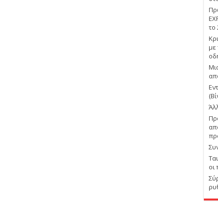
Πρ
EX
το
Κρ
με
οδ
Μι
απ
Εν
(Βί
Άλ
Πρ
απ
πρ
Συ
Τα
οι
Σύ
ρυ