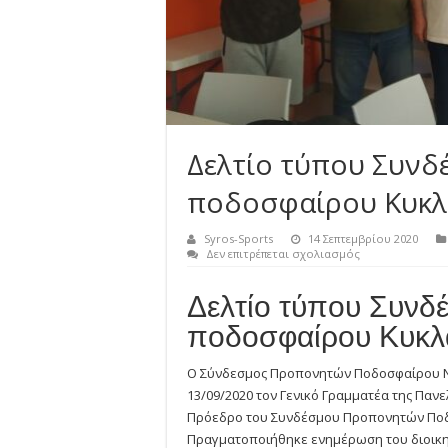
Δελτίο τύπου Συν
ποδοσφαίρου Κυκ
Syros-Sports
14 Σεπτεμβρίου 2020
στο
Δεν επιτρέπεται σχολιασμός
Δελτίο
τύπου
Δελτίο τύπου Συν
Συνδέσμου
προπονητών
ποδοσφαίρου Κυκ
ποδοσφαίρου
Κυκλάδων
Ο Σύνδεσμος Προπονητών Ποδοσφαίρου Νο
13/09/2020 τον Γενικό Γραμματέα της Παν
Πρόεδρο του Συνδέσμου Προπονητών Ποδ
Πραγματοποιήθηκε ενημέρωση του διοικη