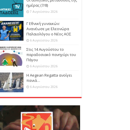
ημέρας (7/8)
7 Αυγούστου 2026
Γ Εθνική γυναικών:
Ανανέωσε με Ελεονώρα
Παλαιολόγου ο Νέος ΑΟΣ
6 Αυγούστου 2026
Στις 14 Αυγούστου το
παραδοσιακό πανηγύρι του
Πάγου
6 Αυγούστου 2026
Η Aegean Regatta ανοίγει
πανιά…
6 Αυγούστου 2026