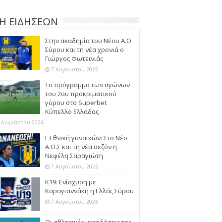
Η ΕΙΔΗΣΕΩΝ
Στην ακαδημία του Νέου Α.Ο
Σύρου και τη νέα χρονιά ο
Γιώργος Φωτεινιάς
7 Αυγούστου 2026
Το πρόγραμμα των αγώνων
του 2ου προκριματικού
γύρου στο Superbet
Κύπελλο Ελλάδας
 Αυγούστου 2026
Γ Εθνική γυναικών: Στο Νέο
Α.Ο.Σ και τη νέα σεζόν η
Νεφέλη Σαραγιώτη
7 Αυγούστου 2026
Κ19: Ενίσχυση με
Καραγιαννάκη η Ελλάς Σύρου
7 Αυγούστου 2026
Οι αθλητικές μεταδόσεις της