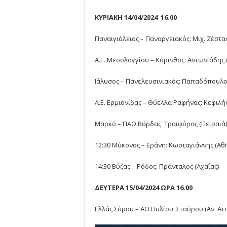
ΚΥΡΙΑΚΗ 14/04/2024 16.00
Παναιγιάλειος – Παναργειακός: Μιχ. Ζέστας
Α.Ε. Μεσολογγίου – Κόρινθος: Αντωνιάδης 
Ιάλυσος – Πανελευσινιακός: Παπαδόπουλο
Α.Ε. Ερμιονίδας – Θύελλα Ραφήνας: Κεφιλή
Μαρκό – ΠΑΟ Βάρδας: Τραϊφόρος (Πειραιά)
12:30 Μύκονος – Εράνη: Κωσταγιάννης (Αθ
14:30 Βύζας – Ρόδος: Πράνταλος (Αχαΐας)
ΔΕΥΤΕΡΑ 15/04/2024 ΩΡΑ 16.00
Ελλάς Σύρου – ΑΟ Πυλίου: Σταύρου (Αν. Αττ