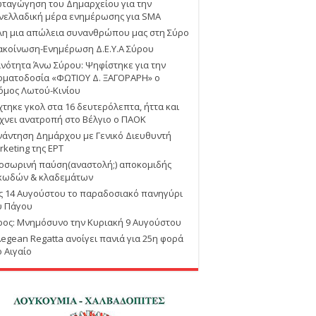
ταγώγηση του Δημαρχείου για την
νελλαδική μέρα ενημέρωσης για SMA
λη μια απώλεια συνανθρώπου μας στη Σύρο
ακοίνωση-Ενημέρωση Δ.Ε.Υ.Α Σύρου
ινότητα Άνω Σύρου: Ψηφίστηκε για την
οματοδοσία «ΦΩΤΙΟΥ Δ. ΞΑΓΟΡΑΡΗ» ο
όμος Λωτού-Κινίου
χτηκε γκολ στα 16 δευτερόλεπτα, ήττα και
χνει ανατροπή στο Βέλγιο ο ΠΑΟΚ
νάντηση Δημάρχου με Γενικό Διευθυντή
rketing της ΕΡΤ
οσωρινή παύση(αναστολή;) αποκομιδής
κωδών & κλαδεμάτων
ις 14 Αυγούστου το παραδοσιακό πανηγύρι
υ Πάγου
ρος: Μνημόσυνο την Κυριακή 9 Αυγούστου
Aegean Regatta ανοίγει πανιά για 25η φορά
ο Αιγαίο