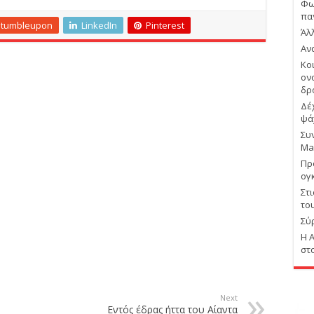
Φω
πα
Stumbleupon
LinkedIn
Pinterest
Άλ
Αν
Κο
ον
δρ
Δέ
ψά
Συ
Ma
Πρ
ογ
Στ
το
Σύ
Η 
στ
Next
Εντός έδρας ήττα του Αίαντα