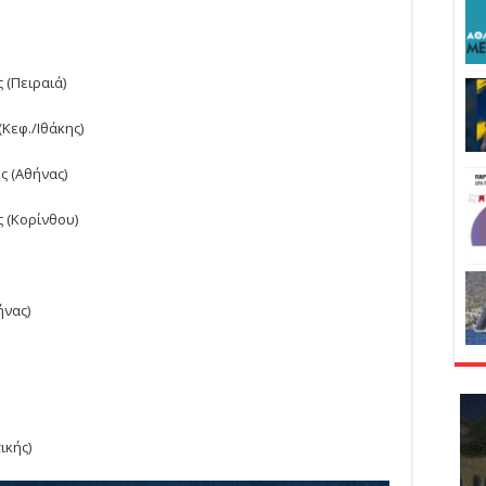
 (Πειραιά)
(Κεφ./Ιθάκης)
ς (Αθήνας)
ς (Κορίνθου)
ήνας)
ικής)