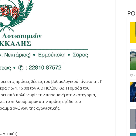
ΡΟ
7
σει στις πρώτες θέσεις του βαθμολογικού πίνακα της Γ
έρα (15/4, 16.00) τον Α.Ο Πυλίου Κω. Η ομάδα του
ίσει από πολύ νωρίς την παραμονή στην κατηγορία,
ναι το «πλασάρισμα» στην πρώτη εξάδα του
γραμμα αγώνων της αγωνιστικής…
 Αττικής)