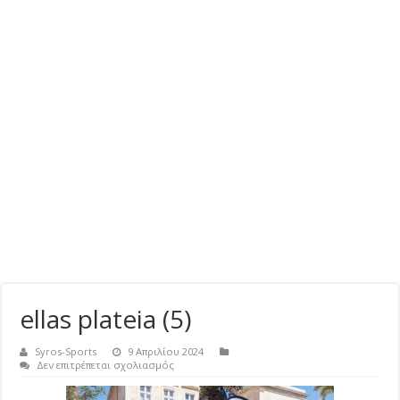
ellas plateia (5)
Syros-Sports
9 Απριλίου 2024
στο
Δεν επιτρέπεται σχολιασμός
ellas
plateia