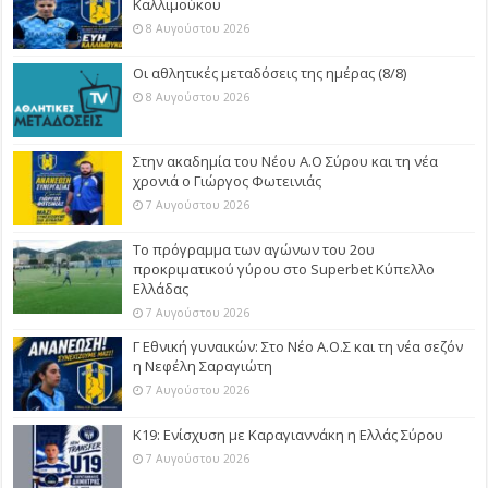
Καλλιμούκου
8 Αυγούστου 2026
Οι αθλητικές μεταδόσεις της ημέρας (8/8)
8 Αυγούστου 2026
Στην ακαδημία του Νέου Α.Ο Σύρου και τη νέα
χρονιά ο Γιώργος Φωτεινιάς
7 Αυγούστου 2026
Το πρόγραμμα των αγώνων του 2ου
προκριματικού γύρου στο Superbet Κύπελλο
Ελλάδας
7 Αυγούστου 2026
Γ Εθνική γυναικών: Στο Νέο Α.Ο.Σ και τη νέα σεζόν
η Νεφέλη Σαραγιώτη
7 Αυγούστου 2026
Κ19: Ενίσχυση με Καραγιαννάκη η Ελλάς Σύρου
7 Αυγούστου 2026