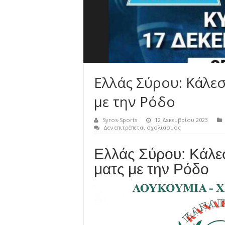
Ελλάς Σύρου: Κάλεσ
με την Ρόδο
Syros-Sports
12 Δεκεμβρίου 2023
στο
Δεν επιτρέπεται σχολιασμός
Ελλάς
Σύρου:
Ελλάς Σύρου: Κάλε
Κάλεσμα
στον
ματς με την Ρόδο
κόσμο
για
το
ματς
με
την
Ρόδο