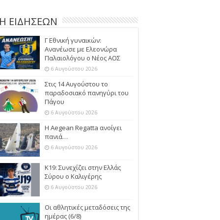
Η ΕΙΔΗΣΕΩΝ
Γ Εθνική γυναικών:
Ανανέωσε με Ελεονώρα
Παλαιολόγου ο Νέος ΑΟΣ
6 Αυγούστου 2026
Στις 14 Αυγούστου το
παραδοσιακό πανηγύρι του
Πάγου
6 Αυγούστου 2026
Η Aegean Regatta ανοίγει
πανιά…
6 Αυγούστου 2026
Κ19: Συνεχίζει στην Ελλάς
Σύρου ο Καλιγέρης
6 Αυγούστου 2026
Οι αθλητικές μεταδόσεις της
ημέρας (6/8)