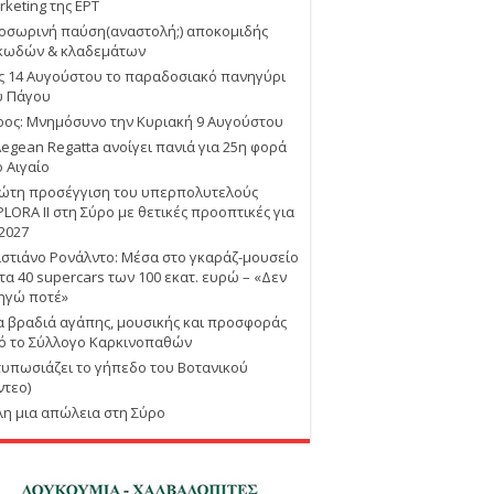
rketing της ΕΡΤ
οσωρινή παύση(αναστολή;) αποκομιδής
κωδών & κλαδεμάτων
ις 14 Αυγούστου το παραδοσιακό πανηγύρι
υ Πάγου
ρος: Μνημόσυνο την Κυριακή 9 Αυγούστου
Aegean Regatta ανοίγει πανιά για 25η φορά
ο Αιγαίο
ώτη προσέγγιση του υπερπολυτελούς
PLORA II στη Σύρο με θετικές προοπτικές για
 2027
ιστιάνο Ρονάλντο: Μέσα στο γκαράζ-μουσείο
 τα 40 supercars των 100 εκατ. ευρώ – «Δεν
ηγώ ποτέ»
α βραδιά αγάπης, μουσικής και προσφοράς
ό το Σύλλογο Καρκινοπαθών
τυπωσιάζει το γήπεδο του Βοτανικού
ντεο)
λη μια απώλεια στη Σύρο