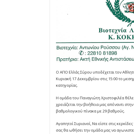
Ο ΑΠΟ Ελλάς Σύρου υποδέχεται τον Αθλητ
Κυριακή 17 Δεκεμβρίου στις 15:00 το μεσημ
κατηγορίας.
Η ομάδα του Παναγιώτη Χριστοφιλέα θέλει
χρειάζεται την βοήθεια μας απέναντι στην
βαθμολογικού πίνακα με 29 βαθμούς.
Αγαπητοί Συριανοί, Να είστε στις κερκίδε
σας θα ωθήσει την ομάδα μας να αγωνιστεί