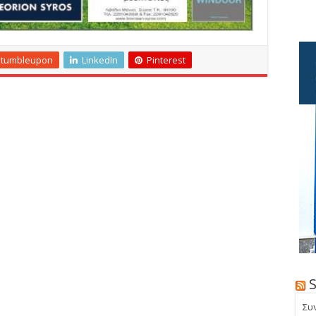
Stumbleupon
LinkedIn
Pinterest
Συ