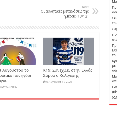
Ma
Next
Πρ
Οι αθλητικές μεταδόσεις της
ογ
ημέρας (13/12)
Στ
το
Σύ
Η 
στ
Πρ
EX
το
Κρ
με
4 Αυγούστου το
Κ19: Συνεχίζει στην Ελλάς
οδ
οσιακό πανηγύρι
Σύρου ο Καλιγέρης
Μι
άγου
απ
6 Αυγούστου 2026
Εν
ούστου 2026
(Βί
Άλ