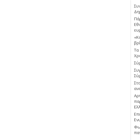
Συ
Δη
Πά
Εθ
ευ
«Κ
βρ
Τα
Χρ
Σύρ
Συ
Σύ
Στ
αν
Αρ
πα
Ελ
Επ
Εν
Φω
πα