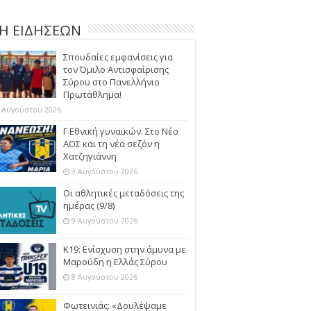
Η ΕΙΔΗΣΕΩΝ
Σπουδαίες εμφανίσεις για
τον Όμιλο Αντισφαίρισης
Σύρου στο Πανελλήνιο
Πρωτάθλημα!
 Αυγούστου 2026
Γ Εθνική γυναικών: Στο Νέο
ΑΟΣ και τη νέα σεζόν η
Χατζηγιάννη
9 Αυγούστου 2026
Οι αθλητικές μεταδόσεις της
ημέρας (9/8)
9 Αυγούστου 2026
Κ19: Ενίσχυση στην άμυνα με
Μαρούδη η Ελλάς Σύρου
8 Αυγούστου 2026
Φωτεινιάς: «Δουλέψαμε