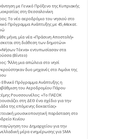
νάντηση με Γενικό Πρόξενο της Κυπριακής
μοκρατίας στη Θεσσαλονίκη
ρος: Το νέο αεροδρόμιο του νησιού στο
νικό Πρόγραμμα Ανάπτυξης με 45,44εκατ.
ρώ
άθε μήνα, μία νέα «Πράσινη Αποστολή»
ίσκεται στη διάθεση των δημοτών»
 «Νήσων Τέκνα» εντυπωσίασαν στα
ούσσα (Βίντεο)
ος: ΄’Άλλη μια απώλεια στο νησί
γκρούστηκαν δυο μηχανές στο Λιμάνι της
ρου
ο Εθνικό Πρόγραμμα Ανάπτυξης η
αβάθμιση του Αεροδρομίου Πάρου
τέμης Ρουσσουνέλος: «Το ΠΑΣΟΚ
ρουσιάζει στη ΔΕΘ ένα σχέδιο για την
λάδα της επόμενης δεκαετίας»
ετειακή μουσικοποιητική παράσταση στο
υδρείο Κινίου
ταγώγηση του Δημαρχείου για την
νελλαδική μέρα ενημέρωσης για SMA