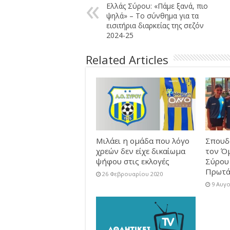
Ελλάς Σύρου: «Πάμε ξανά, πιο
ψηλά» – Το σύνθημα για τα
εισιτήρια διαρκείας της σεζόν
2024-25
Related Articles
Μιλάει η ομάδα που λόγο
Σπουδα
χρεών δεν είχε δικαίωμα
τον Ό
ψήφου στις εκλογές
Σύρου
Πρωτά
26 Φεβρουαρίου 2020
9 Αυγ