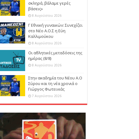
σκληρά, βάλαμε γερές
βάσεις»
8 Αυγούστου 2026
Γ Εθνική γυναικών: Συνεχίζει
στο Νέο Α.Ο.Σ η Εύη
Καλλιμούκου
8 Αυγούστου 2026
Οι αθλητικές μεταδόσεις της
ημέρας (8/8)
8 Αυγούστου 2026
Στην ακαδημία του Νέου Α.Ο
Σύρου και τη νέα χρονιά ο
Γιώργος Φωτεινιάς
7 Αυγούστου 2026