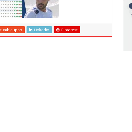
Stumbleupon
LinkedIn
Pinterest