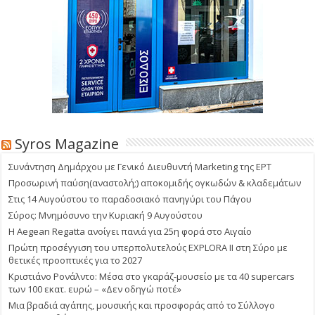
Syros Magazine
Συνάντηση Δημάρχου με Γενικό Διευθυντή Marketing της ΕΡΤ
Προσωρινή παύση(αναστολή;) αποκομιδής ογκωδών & κλαδεμάτων
Στις 14 Αυγούστου το παραδοσιακό πανηγύρι του Πάγου
Σύρος: Μνημόσυνο την Κυριακή 9 Αυγούστου
Η Aegean Regatta ανοίγει πανιά για 25η φορά στο Αιγαίο
Πρώτη προσέγγιση του υπερπολυτελούς EXPLORA II στη Σύρο με
θετικές προοπτικές για το 2027
Κριστιάνο Ρονάλντο: Μέσα στο γκαράζ-μουσείο με τα 40 supercars
των 100 εκατ. ευρώ – «Δεν οδηγώ ποτέ»
Μια βραδιά αγάπης, μουσικής και προσφοράς από το Σύλλογο