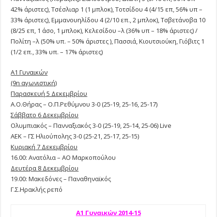
42% άριστες), Τσέσλιαρ 1 (1 μπλοκ), Τοτσίδου 4 (4/15 επ, 56% υπ –
33% άριστες), Εμμανουηλίδου 4 (2/10 επ., 2 μπλοκ), Τσβετάνοβα 10
(8/25 επ, 1 άσο, 1 μπλοκ), Κελεσίδου –λ (36% υπ – 18% άριστες) /
Πολίτη –λ (50% υπ. – 50% άριστες ), Πασσιά, Κιουτσιούκη, Γιόβιτς 1
(1/2 επ., 33% υπ. – 17% άριστες)
Α1 Γυναικών
(9η αγωνιστική)
Παρασκευή 5 Δεκεμβρίου
Α.Ο.Θήρας – Ο.Π.Ρεθύμνου 3-0 (25-19, 25-16, 25-17)
Σάββατο 6 Δεκεμβρίου
Ολυμπιακός – Πανναξιακός 3-0 (25-19, 25-14, 25-06) Live
ΑΕΚ – ΓΣ Ηλιούπολης 3-0 (25-21, 25-17, 25-15)
Κυριακή 7 Δεκεμβρίου
16.00: Ανατόλια – ΑΟ Μαρκοπούλου
Δευτέρα 8 Δεκεμβρίου
19.00: Μακεδόνες – Παναθηναϊκός
Γ.Σ.Ηρακλής ρεπό
Α1 Γυναικών 2014-15