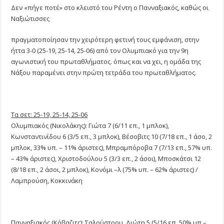
«ΕΞΩ»
Δεν «πήγε ποτέ» στο κλειστό του Ρέντη ο Πανναξιακός, καθώς οι
ΑΠΟ
Ναξιώτισσες
ΤΟΥ
ΡΕΝΤΗ
πραγματοποίησαν την χειρότερη φετινή τους εμφάνιση, στην
ήττα 3-0 (25-19, 25-14, 25-06) από τον Ολυμπιακό για την 9η
αγωνιστική του πρωταθλήματος. όπως και να χει, η ομάδα της
Νάξου παραμένει στην πρώτη τετράδα του πρωταθλήματος.
Τα σετ: 25-19, 25-14, 25-06
Ολυμπιακός (Νικολάκης): Γιώτα 7 (6/11 επ., 1 μπλοκ),
Κωνσταντινίδου 6 (3/5 επ., 3 μπλοκ), Βέσοβιτς 10 (7/18 επ., 1 άσο, 2
μπλοκ, 33% υπ. – 11% άριστες), Μπραμπόροβα 7 (7/13 επ., 57% υπ.
– 43% άριστες), Χριστοδούλου 5 (3/3 επ., 2 άσοι), Μποσκάτσι 12
(8/18 επ., 2 άσοι, 2 μπλοκ), Κονόμι –λ (75% υπ. – 62% άριστες) /
Λαμπρούση, Κοκκινάκη
Πανναξιακός (Κόβαζιτς): Σαλούστρου, Διώτη 5 (5/16 επ, 50% υπ –