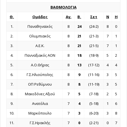
ΒΑΘΜΟΛΟΓΙΑ
Θ.
Ομάδες
Αγ.
Β.
Σετ
Ν
Η
1.
Παναθηναϊκός
8
24
(24-2)
8
0
2.
Oλυμπιακός
8
21
(21-3)
7
1
3.
A.E.K.
8
21
(21-5)
7
1
4.
Πανναξιακός ΑΟΝ
8
18
(18-9)
5
2
5.
Α.Ο.Θήρας
8
13
(17-12)
4
4
6.
Γ.Σ.Ηλιούπολης
8
9
(11-16)
3
5
7.
OΠ Ρεθύμνου
8
8
(11-19)
3
5
8.
Μακεδόνες Αξιού
7
5
(7-18)
2
5
9.
Aνατόλια
7
4
(5-18)
1
6
10.
Μαρκόπουλο
7
3
(6-20)
3
8
11.
Γ.Σ.Ηρακλής
7
0
(2-21)
0
7