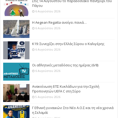
Στις 14 Αυγούστου το παραδοσιακό πανηγύρι του
Πάγου
6 Αυγούστου 2026
Η Aegean Regatta ανοίγει πανιά…
6 Αυγούστου 2026
Κ19: Συνεχίζει στην Ελλάς Σύρου ο Καλιγέρης
6 Αυγούστου 2026
Οι αθλητικές μεταδόσεις της ημέρας (6/8)
6 Αυγούστου 2026
Ανακοίνωση ΕΠΣ Κυκλάδων για την Σχολή
Προπονητών UEFA C στη Σύρο
5 Αυγούστου 2026
Γ Εθνική γυναικών: Στο Νέο Α.Ο.Σ και τη νέα χρονιά
η Σελαμάϊ