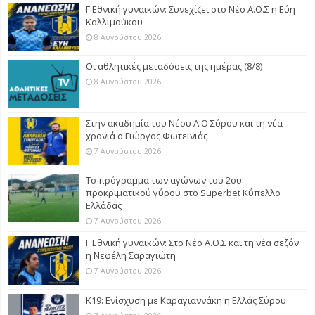
Γ Εθνική γυναικών: Συνεχίζει στο Νέο Α.Ο.Σ η Εύη
Καλλιμούκου
8 Αυγούστου 2026
Οι αθλητικές μεταδόσεις της ημέρας (8/8)
8 Αυγούστου 2026
Στην ακαδημία του Νέου Α.Ο Σύρου και τη νέα
χρονιά ο Γιώργος Φωτεινιάς
7 Αυγούστου 2026
Το πρόγραμμα των αγώνων του 2ου
προκριματικού γύρου στο Superbet Κύπελλο
Ελλάδας
7 Αυγούστου 2026
Γ Εθνική γυναικών: Στο Νέο Α.Ο.Σ και τη νέα σεζόν
η Νεφέλη Σαραγιώτη
7 Αυγούστου 2026
Κ19: Ενίσχυση με Καραγιαννάκη η Ελλάς Σύρου