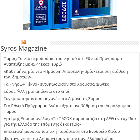
Syros Magazine
Πάρος: Το νέο αεροδρόμιο του νησιού στο Εθνικό Πρόγραμμα
Ανάπτυξης με 45,44εκατ. ευρώ
«Κάθε μήνα, μία νέα «Πράσινη Αποστολή» βρίσκεται στη διάθεση
των δημοτών»
Τα «Νήσων Τέκνα» εντυπωσίασαν στα Χρούσσα (Βίντεο)
Σύρος: ΄’Άλλη μια απώλεια στο νησί
Συγκρούστηκαν δυο μηχανές στο Λιμάνι της Σύρου
Στο Εθνικό Πρόγραμμα Ανάπτυξης η αναβάθμιση του Αεροδρομίου
Πάρου
Αρτέμης Ρουσσουνέλος: «Το ΠΑΣΟΚ παρουσιάζει στη ΔΕΘ ένα σχέδιο
για την Ελλάδα της επόμενης δεκαετίας»
Επετειακή μουσικοποιητική παράσταση στο Ενυδρείο Κινίου
Φωταγώγηση του Δημαρχείου για την πανελλαδική μέρα