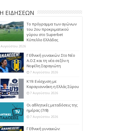
Η ΕΙΔΗΣΕΩΝ
Το πρόγραμμα των αγώνων
του 2ου προκριματικού
γύρου στο Superbet
Κύπελλο Ελλάδας
 Αυγούστου 2026
Γ Εθνική γυναικών: Στο Νέο
Α.Ο.Σ και τη νέα σεζόν η
Νεφέλη Σαραγιώτη
7 Αυγούστου 2026
Κ19: Ενίσχυση με
Καραγιαννάκη η Ελλάς Σύρου
7 Αυγούστου 2026
Οι αθλητικές μεταδόσεις της
ημέρας (7/8)
7 Αυγούστου 2026
Γ Εθνική γυναικών: