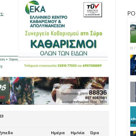
ΡΟ
7
23
ήπεδο
Ημέρα
Ημ/νία
Ώρα