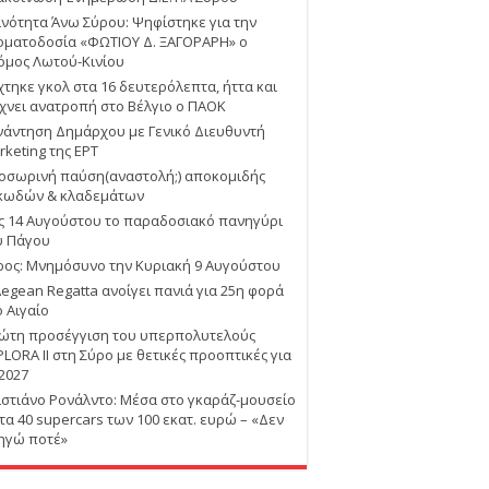
ινότητα Άνω Σύρου: Ψηφίστηκε για την
οματοδοσία «ΦΩΤΙΟΥ Δ. ΞΑΓΟΡΑΡΗ» ο
όμος Λωτού-Κινίου
χτηκε γκολ στα 16 δευτερόλεπτα, ήττα και
χνει ανατροπή στο Βέλγιο ο ΠΑΟΚ
νάντηση Δημάρχου με Γενικό Διευθυντή
rketing της ΕΡΤ
οσωρινή παύση(αναστολή;) αποκομιδής
κωδών & κλαδεμάτων
ις 14 Αυγούστου το παραδοσιακό πανηγύρι
υ Πάγου
ρος: Μνημόσυνο την Κυριακή 9 Αυγούστου
Aegean Regatta ανοίγει πανιά για 25η φορά
ο Αιγαίο
ώτη προσέγγιση του υπερπολυτελούς
PLORA II στη Σύρο με θετικές προοπτικές για
 2027
ιστιάνο Ρονάλντο: Μέσα στο γκαράζ-μουσείο
 τα 40 supercars των 100 εκατ. ευρώ – «Δεν
ηγώ ποτέ»