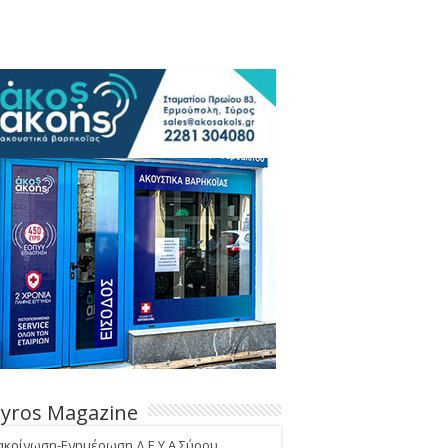
Syros Magazine
ακοίνωση-Ενημέρωση Δ.Ε.Υ.Α Σύρου