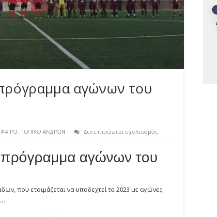
 πρόγραμμα αγώνων του
στο
ΦΑΙΡΟ
,
ΤΟΠΙΚΟ ΑΝΔΡΩΝ
Δεν επιτρέπεται σχολιασμός
ΕΠΣ
Κυκλάδων:
 πρόγραμμα αγώνων του
Το
πρόγραμμα
αγώνων
του
Κυπέλλου
δων, που ετοιμάζεται να υποδεχτεί το 2023 με αγώνες
(7-
8/1)
α…