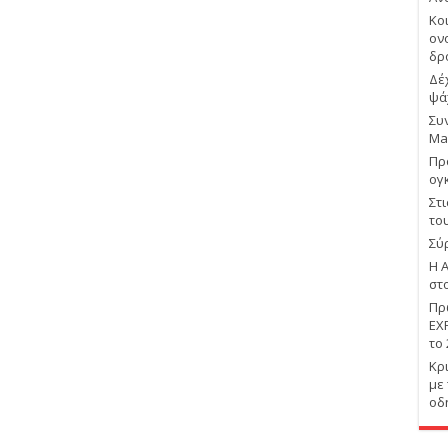
Κο
ον
δρ
Δέ
ψά
Συ
Ma
Πρ
ογ
Στ
το
Σύ
Η 
στ
Πρ
EX
το
Κρ
με
οδ