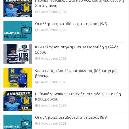
Γ Εθνική γυναικών: Στο Νέο ΑΟΣ και τη νέα σεζόν η
Χατζηγιάννη
9 Αυγούστου 2026
Οι αθλητικές μεταδόσεις της ημέρας (9/8)
9 Αυγούστου 2026
Κ19: Ενίσχυση στην άμυνα με Μαρούδη η Ελλάς
Σύρου
8 Αυγούστου 2026
Φωτεινιάς: «Δουλέψαμε σκληρά, βάλαμε γερές
βάσεις»
8 Αυγούστου 2026
Γ Εθνική γυναικών: Συνεχίζει στο Νέο Α.Ο.Σ η Εύη
Καλλιμούκου
8 Αυγούστου 2026
Οι αθλητικές μεταδόσεις της ημέρας (8/8)
8 Αυγούστου 2026