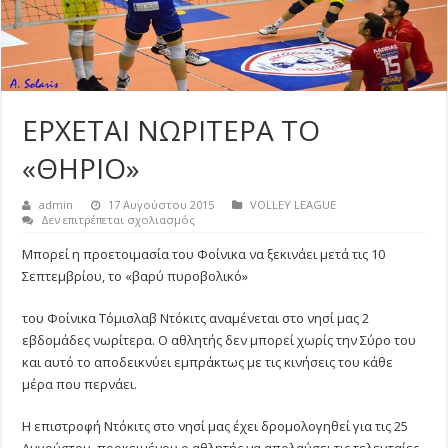
ΕΡΧΕΤΑΙ ΝΩΡΙΤΕΡΑ ΤΟ
«ΘΗΡΙΟ»
admin
17 Αυγούστου 2015
VOLLEY LEAGUE
στο
Δεν επιτρέπεται σχολιασμός
ΕΡΧΕΤΑΙ
ΝΩΡΙΤΕΡΑ
Μπορεί η προετοιμασία του Φοίνικα να ξεκινάει μετά τις 10
ΤΟ
Σεπτεμβρίου, το «βαρύ πυροβολικό»
«ΘΗΡΙΟ»
του Φοίνικα Τόμισλαβ Ντόκιτς αναμένεται στο νησί μας 2
εβδομάδες νωρίτερα. Ο αθλητής δεν μπορεί χωρίς την Σύρο του
και αυτό το αποδεικνύει εμπράκτως με τις κινήσεις του κάθε
μέρα που περνάει.
Η επιστροφή Ντόκιτς στο νησί μας έχει δρομολογηθεί για τις 25
Αυγούστου, προκειμένου ο αθλητής να απολαύσει τις τελευταίες