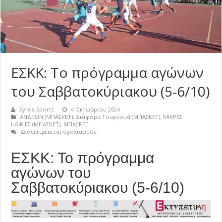
ΕΣΚΚ: Το πρόγραμμα αγώνων
του Σαββατοκύριακου (5-6/10)
Syros-Sports
4 Οκτωβρίου 2024
ΑΝΔΡΩΝ (ΜΠΑΣΚΕΤ)
,
Διάφορα Τουρνουά (ΜΠΑΣΚΕΤ)
,
ΜΙΚΡΕΣ
ΗΛΙΚΙΕΣ (ΜΠΑΣΚΕΤ)
,
ΜΠΑΣΚΕΤ
στο
Δεν επιτρέπεται σχολιασμός
ΕΣΚΚ:
Το
ΕΣΚΚ: Το πρόγραμμα
πρόγραμμα
αγώνων
αγώνων του
του
Σαββατοκύριακου
Σαββατοκύριακου (5-6/10)
(5-
6/10)