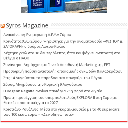
Syros Magazine
Ανακοίνωση-Ενημέρωση Δ.Ε.Υ.Α Σύρου
Κοινότητα Άνω Σύρου: Ψηφίστηκε για την ονοματοδοσία «ΦΩΤΙΟΥ Δ.
ΞΑΓΟΡΑΡΗ» ο δρόμος Λωτού-Κινίου
Δέχτηκε γκολ στα 16 δευτερόλεπτα, ήττα και ψάχνει ανατροπή στο
Βέλγιο ο ΠΑΟΚ
Συνάντηση Δημάρχου με Γενικό Διευθυντή Marketing της ΕΡΤ
Προσωρινή παύση(αναστολή;) αποκομιδής ογκωδών & κλαδεμάτων
Στις 14 Αυγούστου το παραδοσιακό πανηγύρι του Πάγου
Σύρος: Μνημόσυνο την Κυριακή 9 Αυγούστου
Η Aegean Regatta ανοίγει πανιά για 25η φορά στο Αιγαίο
Πρώτη προσέγγιση του υπερπολυτελούς EXPLORA II στη Σύρο με
θετικές προοπτικές για το 2027
Κριστιάνο Ρονάλντο: Μέσα στο γκαράζ-μουσείο με τα 40 supercars
των 100 εκατ. ευρώ – «Δεν οδηγώ ποτέ»