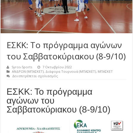
ΕΣΚΚ: Το πρόγραμμα αγώνων
του Σαββατοκύριακου (8-9/10)
Syros-Sports
7 Οκτωβρίου 2022
ΑΝΔΡΩΝ (ΜΠΑΣΚΕΤ)
,
Διάφορα Τουρνουά (ΜΠΑΣΚΕΤ)
,
ΜΠΑΣΚΕΤ
στο
Δεν επιτρέπεται σχολιασμός
ΕΣΚΚ:
Το
ΕΣΚΚ: Το πρόγραμμα
πρόγραμμα
αγώνων
αγώνων του
του
Σαββατοκύριακου
Σαββατοκύριακου (8-9/10)
(8-
9/10)