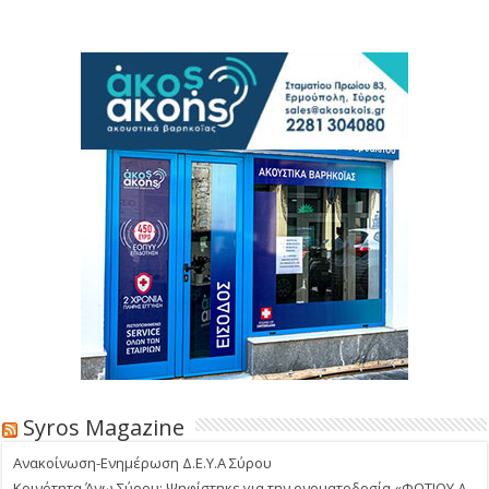
Syros Magazine
Ανακοίνωση-Ενημέρωση Δ.Ε.Υ.Α Σύρου
Κοινότητα Άνω Σύρου: Ψηφίστηκε για την ονοματοδοσία «ΦΩΤΙΟΥ Δ.