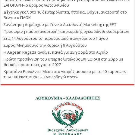
ΞΑΓΟΡΑΡΗ» ο δρόμος Λωτού-Κινίου
Δέχτηκε γκολ στα 16 δευτερόλεπτα, ήττα και ψάχνει ανατροπή στο
Βέλγιο ο ΠΑΟΚ
Συνάντηση Δημάρχου με Γενικό Διευθυντή Marketing της ΕΡΤ
Προσωρινή παύση(αναστολή;) αποκομιδής ογκωδών & κλαδεμάτων
Στις 14 Αυγούστου το παραδοσιακό πανηγύρι του Πάγου
Σύρος: Μνημόσυνο την Κυριακή 9 Αυγούστου
Η Aegean Regatta ανοίγει πανιά για 25η φορά στο Αιγαίο
Πρώτη προσέγγιση του υπερπολυτελούς EXPLORA II στη Σύρο με
θετικές προοπτικές για το 2027
Κριστιάνο Ρονάλντο: Μέσα στο γκαράζ-μουσείο με τα 40 supercars
των 100 εκατ. ευρώ – «Δεν οδηγώ ποτέ»