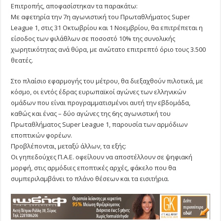
Επιτροπής, αποφασίστηκαν τα παρακάτω:
Με αφετηρία την 7η αγωνιστική του Πρωταθλήματος Super
League 1, στις 31 Οκτωβρίου και 1 Νοεμβρίου, θα επιτρέπεται η
είσοδος των φιλάθλων σε ποσοστό 10% της συνολικής
χωρητικότητας ανά θύρα, με ανώτατο επιτρεπτό όριο τους 3.500
θεατές.
Στο πλαίσιο εφαρμογής του μέτρου, θα διεξαχθούν πιλοτικά, με
κόσμο, οι εντός έδρας ευρωπαϊκοί αγώνες των ελληνικών
ομάδων που είναι προγραμματισμένοι αυτή την εβδομάδα,
καθώς και ένας – δύο αγώνες της 6ης αγωνιστική του
Πρωταθλήματος Super League 1, παρουσία των αρμόδιων
εποπτικών φορέων.
Προβλέπονται, μεταξύ άλλων, τα εξής:
Οι γηπεδούχες Π.Α.Ε. οφείλουν να αποστέλλουν σε ψηφιακή
μορφή, στις αρμόδιες εποπτικές αρχές, φάκελο που θα
συμπεριλαμβάνει το πλάνο θέσεων και τα εισιτήρια.