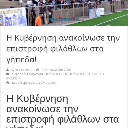
Η Κυβέρνηση ανακοίνωσε την
επιστροφή φιλάθλων στα
γήπεδα!
Syros-Sports
19 Οκτωβρίου 2020
Διάφορα Τουρνουα (ΠΟΔΟΣΦΑΙΡΟ)
,
ΠΟΔΟΣΦΑΙΡΟ
,
ΤΟΠΙΚΟ
ΑΝΔΡΩΝ
στο
Δεν επιτρέπεται σχολιασμός
Η
Κυβέρνηση
Η Κυβέρνηση
ανακοίνωσε
την
επιστροφή
ανακοίνωσε την
φιλάθλων
στα
επιστροφή φιλάθλων στα
γήπεδα!