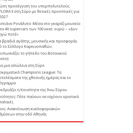
ώτη προσέγγιση του υπερπολυτελούς
PLORA II στη Σύρο με θετικές προοπτικές για
 2027
ιστιάνο Ρονάλντο: Μέσα στο γκαράζ-μουσείο
 τα 40 supercars των 100 εκατ. ευρώ – «Δεν
ηγώ ποτέ»
α βραδιά αγάπης, μουσικής και προσφοράς
ό το Σύλλογο Καρκινοπαθών
τυπωσιάζει το γήπεδο του Βοτανικού
ντεο)
λη μια απώλεια στη Σύρο
οκριματικά Champions League: Τα
οτελέσματα της χθεσινής ημέρας και το
όγραμμα
νεδριάζει η Κοινότητα της Άνω Σύρου
υτότητες: Πότε παύουν να ισχύουν οριστικά
 παλαιές
ρος: Ανακοίνωση κυκλοφοριακών
θμίσεων στην οδό Αθηνάς