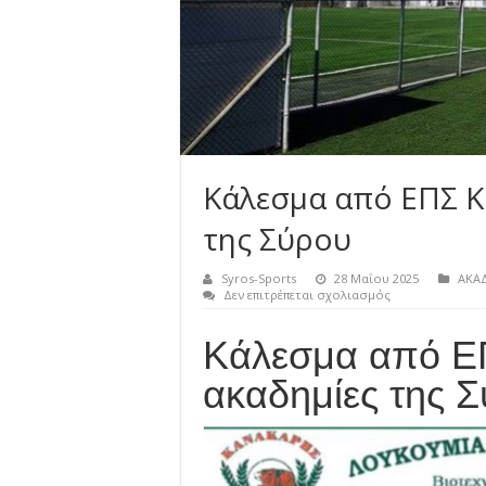
Κάλεσμα από ΕΠΣ Κ
της Σύρου
Syros-Sports
28 Μαΐου 2025
ΑΚΑ
στο
Δεν επιτρέπεται σχολιασμός
Κάλεσμα
από
Κάλεσμα από Ε
ΕΠΣ
Κυκλάδων
στις
ακαδημίες της 
ακαδημίες
της
Σύρου