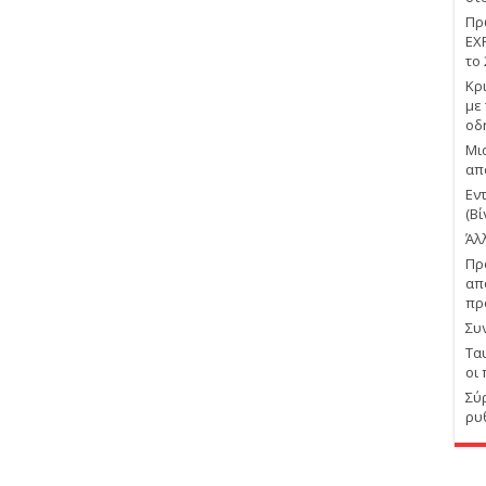
Πρ
EX
το
Κρ
με
οδ
Μι
απ
Εν
(Βί
Άλ
Πρ
απ
πρ
Συ
Τα
οι
Σύ
ρυ