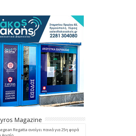
Syros Magazine
Aegean Regatta ανοίγει πανιά για 25η φορά
ο Αιγαίο