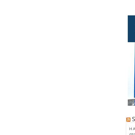
Η 
στ