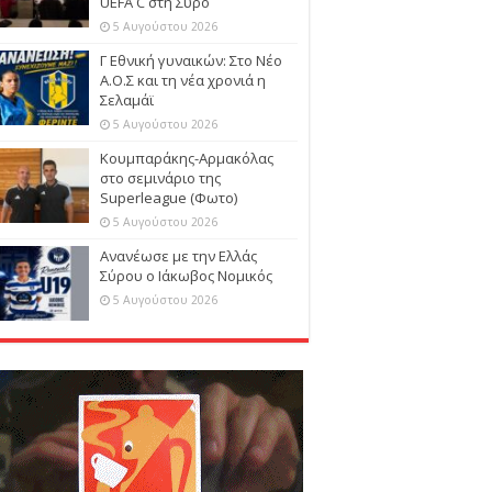
UEFA C στη Σύρο
5 Αυγούστου 2026
Γ Εθνική γυναικών: Στο Νέο
Α.Ο.Σ και τη νέα χρονιά η
Σελαμάϊ
5 Αυγούστου 2026
Κουμπαράκης-Αρμακόλας
στο σεμινάριο της
Superleague (Φωτο)
5 Αυγούστου 2026
Ανανέωσε με την Ελλάς
Σύρου ο Ιάκωβος Νομικός
5 Αυγούστου 2026