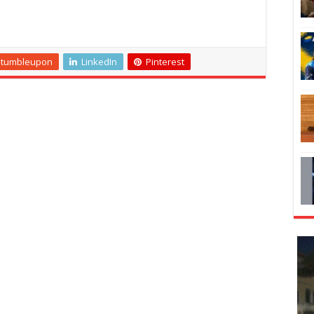
Stumbleupon
LinkedIn
Pinterest