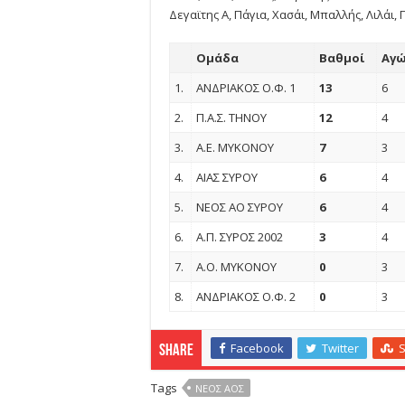
Δεγαϊτης Α, Πάγια, Χασάι, Μπαλλής, Λιλάι, 
Ομάδα
Βαθμοί
Αγώ
1.
ΑΝΔΡΙΑΚΟΣ Ο.Φ. 1
13
6
2.
Π.Α.Σ. ΤΗΝΟΥ
12
4
3.
A.E. MYKONOY
7
3
4.
ΑΙΑΣ ΣΥΡΟΥ
6
4
5.
ΝΕΟΣ ΑΟ ΣΥΡΟΥ
6
4
6.
Α.Π. ΣΥΡΟΣ 2002
3
4
7.
Α.Ο. ΜΥΚΟΝΟΥ
0
3
8.
ΑΝΔΡΙΑΚΟΣ Ο.Φ. 2
0
3
Facebook
Twitter
Share
Tags
ΝΕΟΣ ΑΟΣ