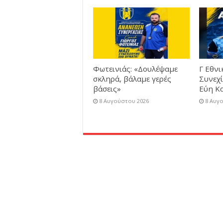
Φωτεινιάς: «Δουλέψαμε
Γ Εθνι
σκληρά, βάλαμε γερές
Συνεχί
βάσεις»
Εύη Κ
8 Αυγούστου 2026
8 Αυγ