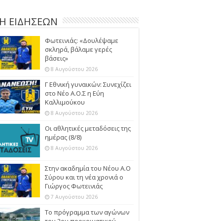
Η ΕΙΔΗΣΕΩΝ
Φωτεινιάς: «Δουλέψαμε
σκληρά, βάλαμε γερές
βάσεις»
8 Αυγούστου 2026
Γ Εθνική γυναικών: Συνεχίζει
στο Νέο Α.Ο.Σ η Εύη
Καλλιμούκου
8 Αυγούστου 2026
Οι αθλητικές μεταδόσεις της
ημέρας (8/8)
8 Αυγούστου 2026
Στην ακαδημία του Νέου Α.Ο
Σύρου και τη νέα χρονιά ο
Γιώργος Φωτεινιάς
7 Αυγούστου 2026
Το πρόγραμμα των αγώνων
του 2ου προκριματικού