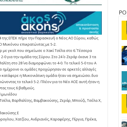
ΡΟ
4 της ΕΠΣΚ πήρε την Παρασκευή ο Νέος ΑΟ Σύρου, καθώς
Ο Μυκόνου επικρατώντας με 5-2.
με γκολ που σημείωσε ο Χακί Τσέλα στο 6΄. Τέσσερα
2-0 για την ομάδα της Σύρου. Στο 24΄ ο Ζεράρ έκανε 3 τα
λίτη στο 28΄ να διαμορφώνει το 4-0. Το τελικό 5-0 του Α
το ημίχρονο οι ομάδες προχώρησαν σε αρκετές αλλαγές
ου κατάφερε η Μυκονιάτικη ομάδα ήταν να σημειώσει δυο
ρφώνοντας το τελικό 5-2. Πλέον για το Νέο ΑΟΣ αυτή ήταν η
τας τους 6 βαθμούς.
Τιμωνίδου
 Τσέλα, Βαρθαλίτης, Βαμβακούσης, Ζεράρ, Μπούζι, Τσέλα Χ,
μβακούσης Ε
ρογλου, Χατζίου, Ανδριανός, Καραφέρης, Πίργια, Πρέκα,