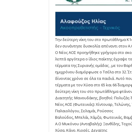
Νέος
ΑΟΣ
Την δεύτερη νίκη του στο πρωτάθλημα Κ1
δεν συνάντησε δυσκολία απέναντι στον Α.
Ο Νέος ΑΟΣ προηγήθηκε γρήγορα στο σκορ 
λεπτά αργότερα ο ίδιος παίκτης έγραψε το 
τέρματα της Συριανής ομάδας , με τον Βαρθα
ημιχρόνου διαμόρφωσε ο Τσέλα στο 32΄. Σ
δίνοντας χρόνο σε όλα τα παιδιά. Αυτό π
τέρματα με τον Χύσα στο 65΄ και 66΄ διαμο
δεύτερη νίκη του στο πρωτάθλημα φτάνον
Διαιτητής: Μανουδάκης, βοηθοί: Πολυζάς-
Νέος ΑΟΣ (Φωτεινιάς): Χίντουαρ, Τελώνης,
Παλαιολόγου, Σελαμάι, Ρούσσος
Βαλούδος, Μπελάι, Χάμζα, Φωτεινιάς, Βα
Α.Ο Μυκόνου (Ανταβαλής): Ξανθίδης, Τοχού
Χύσα, Κάνο, Κιοσές, Δεγαϊτης