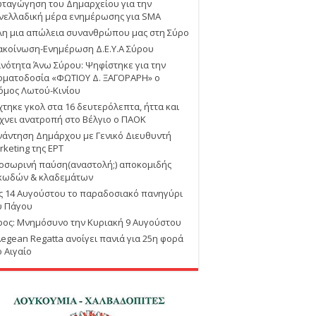
ταγώγηση του Δημαρχείου για την
νελλαδική μέρα ενημέρωσης για SMA
λη μια απώλεια συνανθρώπου μας στη Σύρο
ακοίνωση-Ενημέρωση Δ.Ε.Υ.Α Σύρου
ινότητα Άνω Σύρου: Ψηφίστηκε για την
οματοδοσία «ΦΩΤΙΟΥ Δ. ΞΑΓΟΡΑΡΗ» ο
όμος Λωτού-Κινίου
χτηκε γκολ στα 16 δευτερόλεπτα, ήττα και
χνει ανατροπή στο Βέλγιο ο ΠΑΟΚ
νάντηση Δημάρχου με Γενικό Διευθυντή
rketing της ΕΡΤ
οσωρινή παύση(αναστολή;) αποκομιδής
κωδών & κλαδεμάτων
ις 14 Αυγούστου το παραδοσιακό πανηγύρι
υ Πάγου
ρος: Μνημόσυνο την Κυριακή 9 Αυγούστου
Aegean Regatta ανοίγει πανιά για 25η φορά
ο Αιγαίο