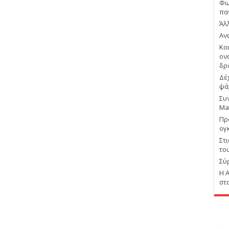
Φω
πα
Άλ
Αν
Κο
ον
δρ
Δέ
ψά
Συ
Ma
Πρ
ογ
Στ
το
Σύ
Η 
στ