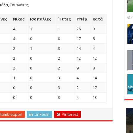
Γιόλα, Τσιανάκας
7
νες
Νίκες
Ισοπαλίες
Ήττες
Υπέρ
Κατά
4
1
1
26
9
4
0
0
17
8
2
1
0
14
4
2
0
2
12
12
2
0
2
9
8
1
0
3
4
14
0
0
3
2
17
0
0
3
4
13
Stumbleupon
LinkedIn
Pinterest