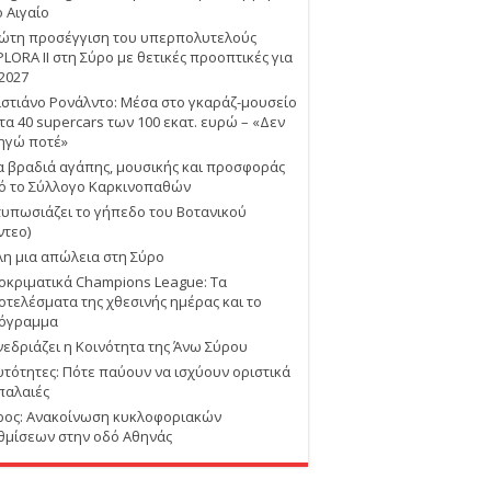
ο Αιγαίο
ώτη προσέγγιση του υπερπολυτελούς
PLORA II στη Σύρο με θετικές προοπτικές για
 2027
ιστιάνο Ρονάλντο: Μέσα στο γκαράζ-μουσείο
 τα 40 supercars των 100 εκατ. ευρώ – «Δεν
ηγώ ποτέ»
α βραδιά αγάπης, μουσικής και προσφοράς
ό το Σύλλογο Καρκινοπαθών
τυπωσιάζει το γήπεδο του Βοτανικού
ντεο)
λη μια απώλεια στη Σύρο
οκριματικά Champions League: Τα
οτελέσματα της χθεσινής ημέρας και το
όγραμμα
νεδριάζει η Κοινότητα της Άνω Σύρου
υτότητες: Πότε παύουν να ισχύουν οριστικά
 παλαιές
ρος: Ανακοίνωση κυκλοφοριακών
θμίσεων στην οδό Αθηνάς