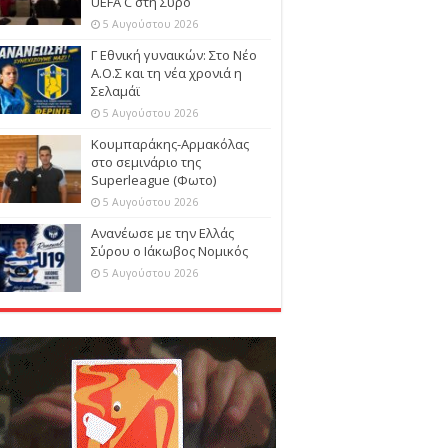
UEFA C στη Σύρο
5 Αυγούστου 2026
Γ Εθνική γυναικών: Στο Νέο
Α.Ο.Σ και τη νέα χρονιά η
Σελαμάϊ
5 Αυγούστου 2026
Κουμπαράκης-Αρμακόλας
στο σεμινάριο της
Superleague (Φωτο)
5 Αυγούστου 2026
Ανανέωσε με την Ελλάς
Σύρου ο Ιάκωβος Νομικός
5 Αυγούστου 2026