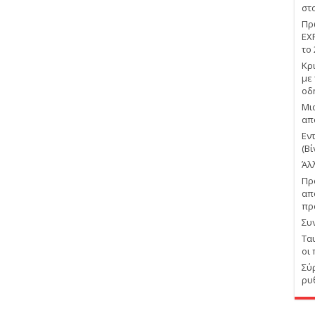
στ
Πρ
EX
το
Κρ
με
οδ
Μι
απ
Εν
(Βί
Άλ
Πρ
απ
πρ
Συ
Τα
οι
Σύ
ρυ