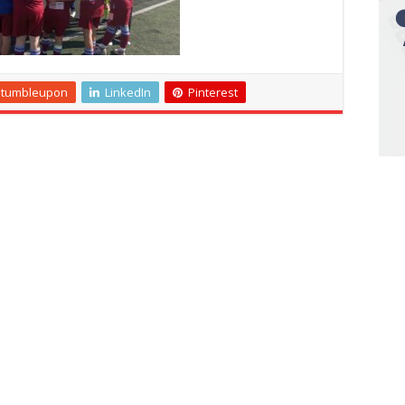
Stumbleupon
LinkedIn
Pinterest