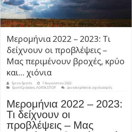
Μερομήνια 2022 – 2023: Τι
δείχνουν οι προβλέψεις –
Μας περιμένουν βροχές, κρύο
και… χιόνια
Syros-Sports
7 Αυγούστου 2022
στο
SportCyclades
,
ΛΟΙΠΑ ΣΠΟΡ
Δεν επιτρέπεται σχολιασμός
Μερομήνια
2022
Μερομήνια 2022 – 2023:
–
2023:
Τι
Τι δείχνουν οι
δείχνουν
οι
προβλέψεις – Μας
προβλέψεις
–
Μας