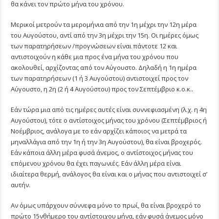
θα κάνει τον πρώτο μήνα του χρόνου.
Μερικοί μετρούν τα μερομήνια από την 1η μέχρι την 12η μέρα
του Αυγούστου, αντί από την 3η μέχρι την 15η. Οι ημέρες όμως
των παρατηρήσεων /προγνώσεων είναι πάντοτε 12 και
αντιστοιχούν η κάθε μια προς ένα μήνα του χρόνου που
ακολουθεί, αρχίζοντας από τον Αύγουστο. Δηλαδή η 1η ημέρα
των παρατηρήσεων (1 ή 3 Αυγούστου) αντιστοιχεί προς τον
Αύγουστο, η 2η (2 ή 4 Αυγούστου) προς τον Σεπτέμβριο κ.ο.κ..
Εάν τώρα μια από τις ημέρες αυτές είναι συννεφιασμένη (λ.χ. η 4η
Αυγούστου), τότε ο αντίστοιχος μήνας του χρόνου (Σεπτέμβριος ή
Νοέμβριος, ανάλογα με το εάν αρχίζει κάποιος να μετρά τα
μηναλλάγια από την 1η ή την 3η Αυγούστου), θα είναι βροχερός.
Εάν κάποια άλλη μέρα φυσά άνεμος, ο αντίστοιχος μήνας του
επόμενου χρόνου θα έχει παγωνιές. Εάν άλλη μέρα είναι
ιδιαίτερα θερμή, ανάλογος θα είναι και ο μήνας που αντιστοιχεί σ’
αυτήν.
Αν όμως υπάρχουν σύννεφα μόνο το πρωί, θα είναι βροχερό το
πρώτο 15νθήμερο του αντίστοιχου μήνα, εάν φυσά άνεμος μόνο