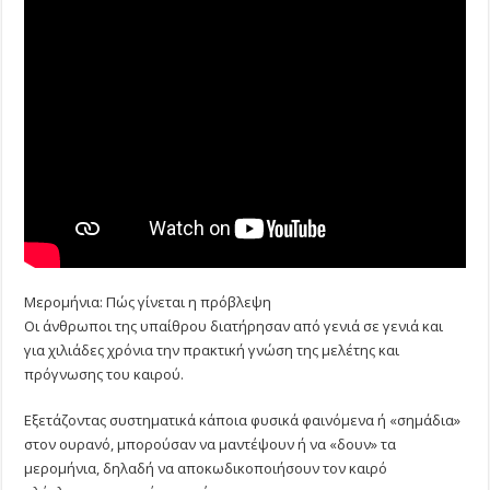
Μερομήνια: Πώς γίνεται η πρόβλεψη
Οι άνθρωποι της υπαίθρου διατήρησαν από γενιά σε γενιά και
για χιλιάδες χρόνια την πρακτική γνώση της μελέτης και
πρόγνωσης του καιρού.
Εξετάζοντας συστηματικά κάποια φυσικά φαινόμενα ή «σημάδια»
στον ουρανό, μπορούσαν να μαντέψουν ή να «δουν» τα
μερομήνια, δηλαδή να αποκωδικοποιήσουν τον καιρό