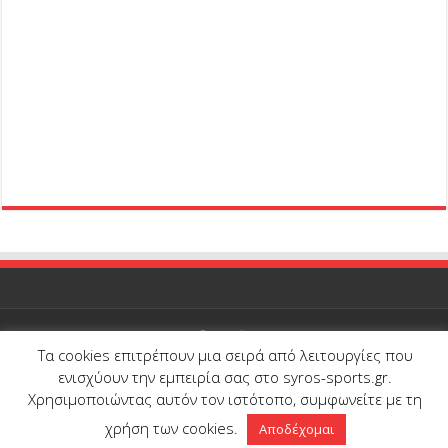
Τα cookies επιτρέπουν μια σειρά από λειτουργίες που
© Copyright 2026, All Rights Reserved |
Syros-Sports.gr
| Proudly
ενισχύουν την εμπειρία σας στο syros-sports.gr.
developed and hosted by
Onedot
Χρησιμοποιώντας αυτόν τον ιστότοπο, συμφωνείτε με τη
χρήση των cookies.
Αποδέχομαι