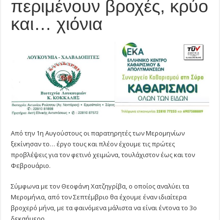
περιμένουν βροχές, κρύο
περιμένουν
βροχές,
και… χιόνια
κρύο
και…
χιόνια
Από την 1η Αυγούστους οι παρατηρητές των Μερομηνίων
ξεκίνησαν το… έργο τους και πλέον έχουμε τις πρώτες
προβλέψεις για τον φετινό χειμώνα, τουλάχιστον έως και τον
Φεβρουάριο.
Σύμφωνα με τον Θεοφάνη Χατζηγρίβα, ο οποίος αναλύει τα
Μερομήνια, από τον Σεπτέμβριο θα έχουμε έναν ιδιαίτερα
βροχερό μήνα, με τα φαινόμενα μάλιστα να είναι έντονα το 3ο
δεκαήμερο.