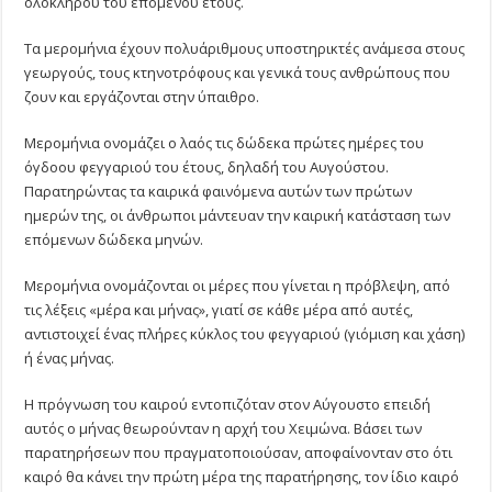
ολόκληρου του επόμενου έτους.
Τα μερομήνια έχουν πολυάριθμους υποστηρικτές ανάμεσα στους
γεωργούς, τους κτηνοτρόφους και γενικά τους ανθρώπους που
ζουν και εργάζονται στην ύπαιθρο.
Μερομήνια ονομάζει ο λαός τις δώδεκα πρώτες ημέρες του
όγδοου φεγγαριού του έτους, δηλαδή του Αυγούστου.
Παρατηρώντας τα καιρικά φαινόμενα αυτών των πρώτων
ημερών της, οι άνθρωποι μάντευαν την καιρική κατάσταση των
επόμενων δώδεκα μηνών.
Μερομήνια ονομάζονται οι μέρες που γίνεται η πρόβλεψη, από
τις λέξεις «μέρα και μήνας», γιατί σε κάθε μέρα από αυτές,
αντιστοιχεί ένας πλήρες κύκλος του φεγγαριού (γιόμιση και χάση)
ή ένας μήνας.
Η πρόγνωση του καιρού εντοπιζόταν στον Αύγουστο επειδή
αυτός ο μήνας θεωρούνταν η αρχή του Χειμώνα. Βάσει των
παρατηρήσεων που πραγματοποιούσαν, αποφαίνονταν στο ότι
καιρό θα κάνει την πρώτη μέρα της παρατήρησης, τον ίδιο καιρό