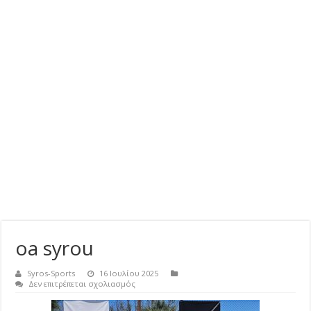
oa syrou
Syros-Sports
16 Ιουλίου 2025
στο
Δεν επιτρέπεται σχολιασμός
oa
syrou