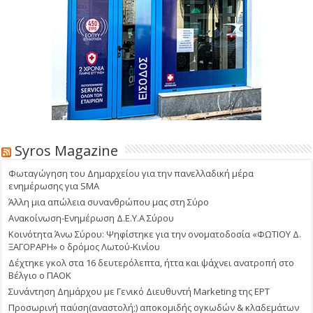
Syros Magazine
Φωταγώγηση του Δημαρχείου για την πανελλαδική μέρα
ενημέρωσης για SMA
Άλλη μια απώλεια συνανθρώπου μας στη Σύρο
Ανακοίνωση-Ενημέρωση Δ.Ε.Υ.Α Σύρου
Κοινότητα Άνω Σύρου: Ψηφίστηκε για την ονοματοδοσία «ΦΩΤΙΟΥ Δ.
ΞΑΓΟΡΑΡΗ» ο δρόμος Λωτού-Κινίου
Δέχτηκε γκολ στα 16 δευτερόλεπτα, ήττα και ψάχνει ανατροπή στο
Βέλγιο ο ΠΑΟΚ
Συνάντηση Δημάρχου με Γενικό Διευθυντή Marketing της ΕΡΤ
Προσωρινή παύση(αναστολή;) αποκομιδής ογκωδών & κλαδεμάτων