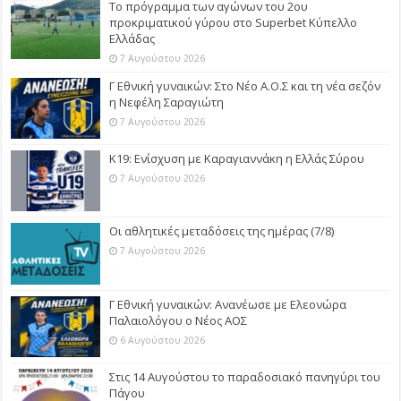
Το πρόγραμμα των αγώνων του 2ου
προκριματικού γύρου στο Superbet Κύπελλο
Ελλάδας
7 Αυγούστου 2026
Γ Εθνική γυναικών: Στο Νέο Α.Ο.Σ και τη νέα σεζόν
η Νεφέλη Σαραγιώτη
7 Αυγούστου 2026
Κ19: Ενίσχυση με Καραγιαννάκη η Ελλάς Σύρου
7 Αυγούστου 2026
Οι αθλητικές μεταδόσεις της ημέρας (7/8)
7 Αυγούστου 2026
Γ Εθνική γυναικών: Ανανέωσε με Ελεονώρα
Παλαιολόγου ο Νέος ΑΟΣ
6 Αυγούστου 2026
Στις 14 Αυγούστου το παραδοσιακό πανηγύρι του
Πάγου