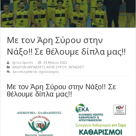
Με τον Άρη Σύρου στην
Νάξο!! Σε θέλουμε δίπλα μας!!
Syros-Sports
24 Μαΐου 2022
ΑΝΔΡΩΝ (ΜΠΑΣΚΕΤ)
,
ΑΡΗΣ ΣΥΡΟΥ
,
ΜΠΑΣΚΕΤ
στο
Δεν επιτρέπεται σχολιασμός
Με
τον
Με τον Άρη Σύρου στην Νάξο!! Σε
Άρη
Σύρου
θέλουμε δίπλα μας!!
στην
Νάξο!!
Σε
θέλουμε
δίπλα
μας!!