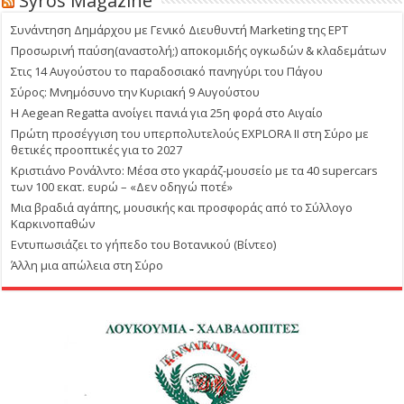
Syros Magazine
Συνάντηση Δημάρχου με Γενικό Διευθυντή Marketing της ΕΡΤ
Προσωρινή παύση(αναστολή;) αποκομιδής ογκωδών & κλαδεμάτων
Στις 14 Αυγούστου το παραδοσιακό πανηγύρι του Πάγου
Σύρος: Μνημόσυνο την Κυριακή 9 Αυγούστου
Η Aegean Regatta ανοίγει πανιά για 25η φορά στο Αιγαίο
Πρώτη προσέγγιση του υπερπολυτελούς EXPLORA II στη Σύρο με
θετικές προοπτικές για το 2027
Κριστιάνο Ρονάλντο: Μέσα στο γκαράζ-μουσείο με τα 40 supercars
των 100 εκατ. ευρώ – «Δεν οδηγώ ποτέ»
Μια βραδιά αγάπης, μουσικής και προσφοράς από το Σύλλογο
Καρκινοπαθών
Εντυπωσιάζει το γήπεδο του Βοτανικού (Βίντεο)
Άλλη μια απώλεια στη Σύρο