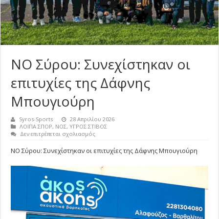
ΝΟ Σύρου: Συνεχίστηκαν οι
επιτυχίες της Δάφνης
Μπουγιούρη
Syros-Sports
28 Απριλίου 2026
ΛΟΙΠΑ ΣΠΟΡ
,
ΝΟΣ
,
ΥΓΡΟΣ ΣΤΙΒΟΣ
στο
Δεν επιτρέπεται σχολιασμός
ΝΟ
Σύρου:
ΝΟ Σύρου: Συνεχίστηκαν οι επιτυχίες της Δάφνης Μπουγιούρη
Συνεχίστηκαν
οι
επιτυχίες
της
Δάφνης
Μπουγιούρη