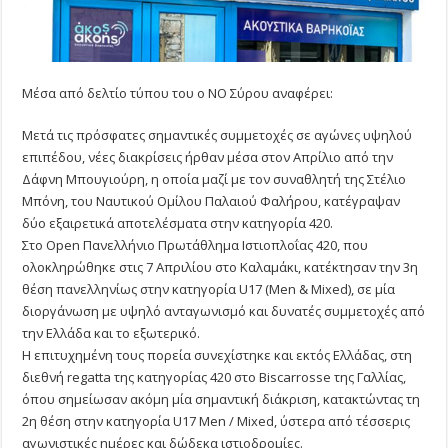
Μέσα από δελτίο τύπου του ο ΝΟ Σύρου αναφέρει:
Μετά τις πρόσφατες σημαντικές συμμετοχές σε αγώνες υψηλού
επιπέδου, νέες διακρίσεις ήρθαν μέσα στον Απρίλιο από την
Δάφνη Μπουγιούρη, η οποία μαζί με τον συναθλητή της Στέλιο
Μπόνη, του Ναυτικού Ομίλου Παλαιού Φαλήρου, κατέγραψαν
δύο εξαιρετικά αποτελέσματα στην κατηγορία 420.
Στο Open Πανελλήνιο Πρωτάθλημα Ιστιοπλοΐας 420, που
ολοκληρώθηκε στις 7 Απριλίου στο Καλαμάκι, κατέκτησαν την 3η
θέση πανελληνίως στην κατηγορία U17 (Men & Mixed), σε μία
διοργάνωση με υψηλό ανταγωνισμό και δυνατές συμμετοχές από
την Ελλάδα και το εξωτερικό.
Η επιτυχημένη τους πορεία συνεχίστηκε και εκτός Ελλάδας, στη
διεθνή regatta της κατηγορίας 420 στο Biscarrosse της Γαλλίας,
όπου σημείωσαν ακόμη μία σημαντική διάκριση, κατακτώντας τη
2η θέση στην κατηγορία U17 Men / Mixed, ύστερα από τέσσερις
αγωνιστικές ημέρες και δώδεκα ιστιοδρομίες.