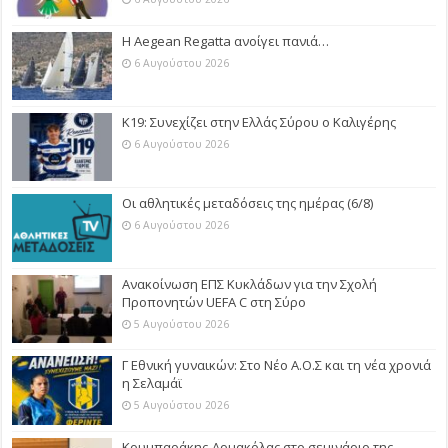
Η Aegean Regatta ανοίγει πανιά…
6 Αυγούστου 2026
Κ19: Συνεχίζει στην Ελλάς Σύρου ο Καλιγέρης
6 Αυγούστου 2026
Οι αθλητικές μεταδόσεις της ημέρας (6/8)
6 Αυγούστου 2026
Ανακοίνωση ΕΠΣ Κυκλάδων για την Σχολή
Προπονητών UEFA C στη Σύρο
5 Αυγούστου 2026
Γ Εθνική γυναικών: Στο Νέο Α.Ο.Σ και τη νέα χρονιά
η Σελαμάϊ
5 Αυγούστου 2026
Κουμπαράκης-Αρμακόλας στο σεμινάριο της