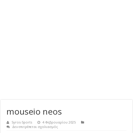
mouseio neos
Syros-Sports
4 Φεβρουαρίου 2025
στο
Δεν επιτρέπεται σχολιασμός
mouseio