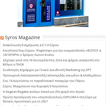
Syros Magazine
Ανακοίνωση-Ενημέρωση Δ.Ε.Υ.Α Σύρου
Κοινότητα Άνω Σύρου: Ψηφίστηκε για την ονοματοδοσία «ΦΩΤΙΟΥ Δ.
ΞΑΓΟΡΑΡΗ» ο δρόμος Λωτού-Κινίου
Δέχτηκε γκολ στα 16 δευτερόλεπτα, ήττα και ψάχνει ανατροπή στο
Βέλγιο ο ΠΑΟΚ
Συνάντηση Δημάρχου με Γενικό Διευθυντή Marketing της ΕΡΤ
Προσωρινή παύση(αναστολή;) αποκομιδής ογκωδών & κλαδεμάτων
Στις 14 Αυγούστου το παραδοσιακό πανηγύρι του Πάγου
Σύρος: Μνημόσυνο την Κυριακή 9 Αυγούστου
Η Aegean Regatta ανοίγει πανιά για 25η φορά στο Αιγαίο
Πρώτη προσέγγιση του υπερπολυτελούς EXPLORA II στη Σύρο με
θετικές προοπτικές για το 2027