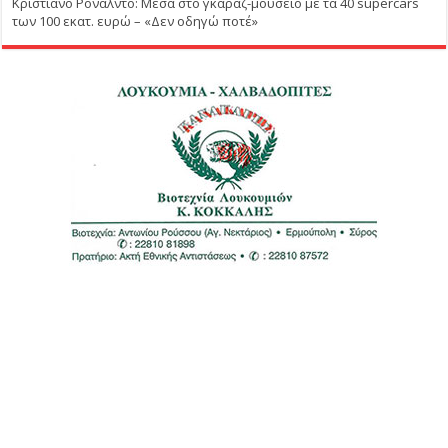
Κριστιάνο Ρονάλντο: Μέσα στο γκαράζ-μουσείο με τα 40 supercars
των 100 εκατ. ευρώ – «Δεν οδηγώ ποτέ»