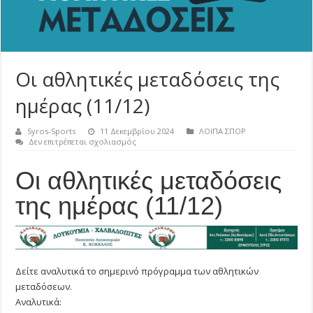
Οι αθλητικές μεταδόσεις της
ημέρας (11/12)
Syros-Sports
11 Δεκεμβρίου 2024
ΛΟΙΠΑ ΣΠΟΡ
στο
Δεν επιτρέπεται σχολιασμός
Οι
αθλητικές
Οι αθλητικές μεταδόσεις
μεταδόσεις
της
ημέρας
της ημέρας (11/12)
(11/12)
Δείτε αναλυτικά το σημερινό πρόγραμμα των αθλητικών
μεταδόσεων.
Αναλυτικά: