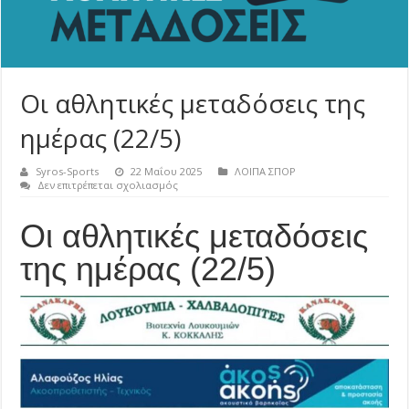
Οι αθλητικές μεταδόσεις της
ημέρας (22/5)
Syros-Sports
22 Μαΐου 2025
ΛΟΙΠΑ ΣΠΟΡ
στο
Δεν επιτρέπεται σχολιασμός
Οι
αθλητικές
Οι αθλητικές μεταδόσεις
μεταδόσεις
της
ημέρας
της ημέρας (22/5)
(22/5)