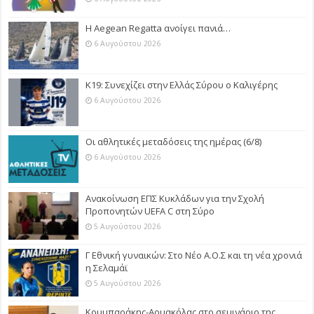
Η Aegean Regatta ανοίγει πανιά…
6 Αυγούστου 2026
Κ19: Συνεχίζει στην Ελλάς Σύρου ο Καλιγέρης
6 Αυγούστου 2026
Οι αθλητικές μεταδόσεις της ημέρας (6/8)
6 Αυγούστου 2026
Ανακοίνωση ΕΠΣ Κυκλάδων για την Σχολή
Προπονητών UEFA C στη Σύρο
5 Αυγούστου 2026
Γ Εθνική γυναικών: Στο Νέο Α.Ο.Σ και τη νέα χρονιά
η Σελαμάϊ
5 Αυγούστου 2026
Κουμπαράκης-Αρμακόλας στο σεμινάριο της