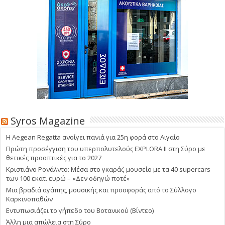
Syros Magazine
Η Aegean Regatta ανοίγει πανιά για 25η φορά στο Αιγαίο
Πρώτη προσέγγιση του υπερπολυτελούς EXPLORA II στη Σύρο με
θετικές προοπτικές για το 2027
Κριστιάνο Ρονάλντο: Μέσα στο γκαράζ-μουσείο με τα 40 supercars
των 100 εκατ. ευρώ – «Δεν οδηγώ ποτέ»
Μια βραδιά αγάπης, μουσικής και προσφοράς από το Σύλλογο
Καρκινοπαθών
Εντυπωσιάζει το γήπεδο του Βοτανικού (Βίντεο)
Άλλη μια απώλεια στη Σύρο