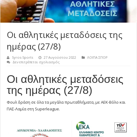
Οι αθλητικές μεταδόσεις της
ημέρας (27/8)
Syros-Sports
27 Αυγούστου 2022
ΛΟΙΠΑ ΣΠΟΡ
στο
Δεν επιτρέπεται σχολιασμός
Οι
αθλητικές
Οι αθλητικές μεταδόσεις
μεταδόσεις
της
ημέρας
της ημέρας (27/8)
(27/8)
Φουλ δράση σε όλα τα μεγάλα πρωταθλήματα, με ΑΕΚ-Βόλο και
ΠΑΣ-Λαμία στη Superleague.