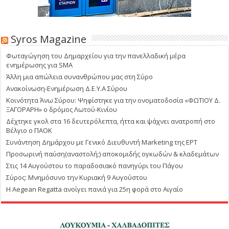
Syros Magazine
Φωταγώγηση του Δημαρχείου για την πανελλαδική μέρα
ενημέρωσης για SMA
Άλλη μια απώλεια συνανθρώπου μας στη Σύρο
Ανακοίνωση-Ενημέρωση Δ.Ε.Υ.Α Σύρου
Κοινότητα Άνω Σύρου: Ψηφίστηκε για την ονοματοδοσία «ΦΩΤΙΟΥ Δ.
ΞΑΓΟΡΑΡΗ» ο δρόμος Λωτού-Κινίου
Δέχτηκε γκολ στα 16 δευτερόλεπτα, ήττα και ψάχνει ανατροπή στο
Βέλγιο ο ΠΑΟΚ
Συνάντηση Δημάρχου με Γενικό Διευθυντή Marketing της ΕΡΤ
Προσωρινή παύση(αναστολή;) αποκομιδής ογκωδών & κλαδεμάτων
Στις 14 Αυγούστου το παραδοσιακό πανηγύρι του Πάγου
Σύρος: Μνημόσυνο την Κυριακή 9 Αυγούστου
Η Aegean Regatta ανοίγει πανιά για 25η φορά στο Αιγαίο