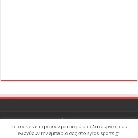
Τα cookies επιτρέπουν μια σειρά από λειτουργίες που
© Copyright 2026, All Rights Reserved |
Syros-Sports.gr
| Proudly
ενισχύουν την εμπειρία σας στο syros-sports.gr.
developed and hosted by
Onedot