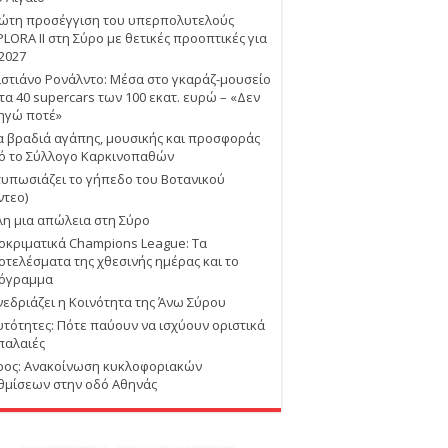
ώτη προσέγγιση του υπερπολυτελούς
PLORA II στη Σύρο με θετικές προοπτικές για
 2027
ιστιάνο Ρονάλντο: Μέσα στο γκαράζ-μουσείο
 τα 40 supercars των 100 εκατ. ευρώ – «Δεν
ηγώ ποτέ»
α βραδιά αγάπης, μουσικής και προσφοράς
ό το Σύλλογο Καρκινοπαθών
τυπωσιάζει το γήπεδο του Βοτανικού
ντεο)
λη μια απώλεια στη Σύρο
οκριματικά Champions League: Τα
οτελέσματα της χθεσινής ημέρας και το
όγραμμα
νεδριάζει η Κοινότητα της Άνω Σύρου
υτότητες: Πότε παύουν να ισχύουν οριστικά
 παλαιές
ρος: Ανακοίνωση κυκλοφοριακών
θμίσεων στην οδό Αθηνάς