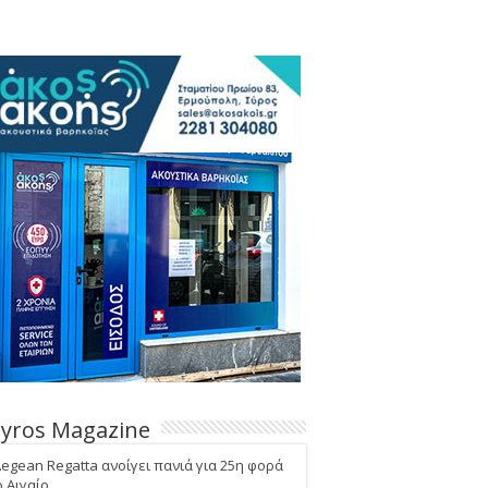
Syros Magazine
Aegean Regatta ανοίγει πανιά για 25η φορά
ο Αιγαίο