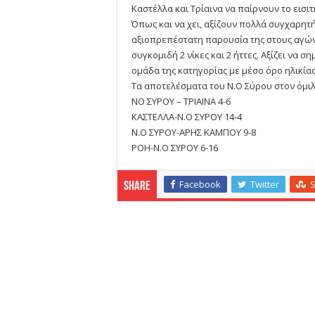
Καστέλλα και Τρίαινα να παίρνουν το εισι
Όπως και να χει, αξίζουν πολλά συγχαρητ
αξιοπρεπέστατη παρουσία της στους αγώ
συγκομιδή 2 νίκες και 2 ήττες. Αξίζει να 
ομάδα της κατηγορίας με μέσο όρο ηλικίας
Τα αποτελέσματα του Ν.Ο Σύρου στον όμιλο
ΝΟ ΣΥΡΟΥ – ΤΡΙΑΙΝΑ 4-6
ΚΑΣΤΕΛΛΑ-Ν.Ο ΣΥΡΟΥ 14-4
Ν.Ο ΣΥΡΟΥ-ΑΡΗΣ ΚΑΜΠΟΥ 9-8
ΡΟΗ-Ν.Ο ΣΥΡΟΥ 6-16
Facebook
Twitter
Share