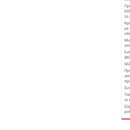
Πρ
EX
το
Κρ
με
οδ
Μι
απ
Εν
(Βί
Άλ
Πρ
απ
πρ
Συ
Τα
οι
Σύ
ρυ