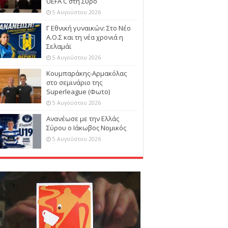
UEFA C στη Σύρο
5 Αυγούστου 2026
Γ Εθνική γυναικών: Στο Νέο
Α.Ο.Σ και τη νέα χρονιά η
Σελαμάϊ
5 Αυγούστου 2026
Κουμπαράκης-Αρμακόλας
στο σεμινάριο της
Superleague (Φωτο)
5 Αυγούστου 2026
Ανανέωσε με την Ελλάς
Σύρου ο Ιάκωβος Νομικός
5 Αυγούστου 2026