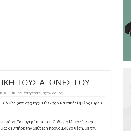
ΙΚΗ ΤΟΥΣ ΑΓΩΝΕΣ ΤΟΥ
στο
ΙΒΟΣ
Δεν επιτρέπεται σχολιασμός
ΟΛΟΚΛΗΡΩΣΕ
ΜΕ
Α όμιλο (Αττικής) της Γ Εθνικής ο Ναυτικός Όμιλος Σύρου
ΝΙΚΗ
ΤΟΥΣ
ΑΓΩΝΕΣ
ΤΟΥ
ενη φάση. Το συγκρότημα του Θοδωρή Μπερδέ νίκησε
α μας δεν πήρε την δεύτερη προνομιούχο θέση, με την