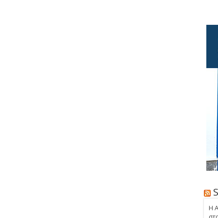
Η 
στ