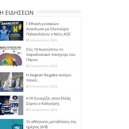
Η ΕΙΔΗΣΕΩΝ
Γ Εθνική γυναικών:
Ανανέωσε με Ελεονώρα
Παλαιολόγου ο Νέος ΑΟΣ
6 Αυγούστου 2026
Στις 14 Αυγούστου το
παραδοσιακό πανηγύρι του
Πάγου
6 Αυγούστου 2026
Η Aegean Regatta ανοίγει
πανιά…
6 Αυγούστου 2026
Κ19: Συνεχίζει στην Ελλάς
Σύρου ο Καλιγέρης
6 Αυγούστου 2026
Οι αθλητικές μεταδόσεις της
ημέρας (6/8)