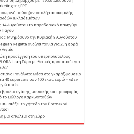
νάντηση Δημάρχου με Γενικό Διευθυντή
rketing της ΕΡΤ
οσωρινή παύση(αναστολή;) αποκομιδής
κωδών & κλαδεμάτων
ις 14 Αυγούστου το παραδοσιακό πανηγύρι
υ Πάγου
ρος: Μνημόσυνο την Κυριακή 9 Αυγούστου
Aegean Regatta ανοίγει πανιά για 25η φορά
ο Αιγαίο
ώτη προσέγγιση του υπερπολυτελούς
PLORA II στη Σύρο με θετικές προοπτικές για
 2027
ιστιάνο Ρονάλντο: Μέσα στο γκαράζ-μουσείο
 τα 40 supercars των 100 εκατ. ευρώ – «Δεν
ηγώ ποτέ»
α βραδιά αγάπης, μουσικής και προσφοράς
ό το Σύλλογο Καρκινοπαθών
τυπωσιάζει το γήπεδο του Βοτανικού
ντεο)
λη μια απώλεια στη Σύρο