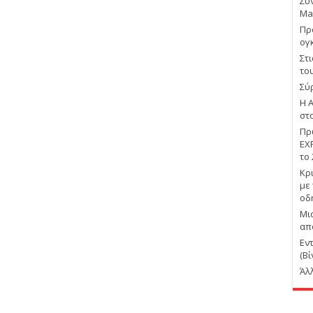
Συ
Ma
Πρ
ογ
Στ
το
Σύ
Η 
στ
Πρ
EX
το
Κρ
με
οδ
Μι
απ
Εν
(Βί
Άλ