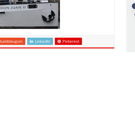
Stumbleupon
LinkedIn
Pinterest