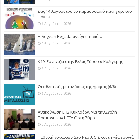
Στις 14 Αυγούστου το παραδοσιακό πανηγύρι του
Πάγου
6 Αυγούστου 2026
Η Aegean Regatta ανοίγει πανιά…
6 Αυγούστου 2026
Κ19: Συνεχίζει στην Ελλάς Σύρου ο Καλιγέρης
6 Αυγούστου 2026
Οι αθλητικές μεταδόσεις της ημέρας (6/8)
6 Αυγούστου 2026
Ανακοίνωση ΕΠΣ Κυκλάδων για την Σχολή
Προπονητών UEFA C στη Σύρο
5 Αυγούστου 2026
Γ Εθνική γυναικών: Στο Νέο Α.Ο.Σ και τη νέα χρονιά