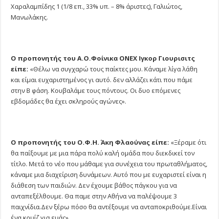
Χαραλαμπίδης 1 (1/8 επ., 33% υπ. – 8% άριστες), Γαλιώτος,
Μανωλάκης.
Ο προπονητής του Α.Ο.Φοίνικα ΟΝΕΧ Ιγκορ Γιουρισιτς
είπε:
«Θέλω να συγχαρώ τους παίκτες μου. Κάναμε λίγα λάθη
και είμαι ευχαριστημένος γι αυτό. δεν αλλάζει κάτι που πάμε
στην Β φάση. Κουβαλάμε τους πόντους. Οι δυο επόμενες
εβδομάδες θα έχει σκληρούς αγώνες».
O προπονητής του Ο.Φ.Η. Άκη Φλαούνας είπε:
«Ξέραμε ότι
θα παίξουμε με μια πάρα πολύ καλή ομάδα που διεκδικεί τον
τίτλο. Μετά το νέο που μάθαμε για συνέχεια του πρωταθλήματος,
κάναμε μια διαχείριση δυνάμεων. Αυτό που με ευχαριστεί είναι η
διάθεση των παιδιών. Δεν έχουμε βάθος πάγκου για να
ανταπεξέλθουμε. Θα παμε στην Αθήνα να παλέψουμε 3
παιχνίδια.Δεν ξέρω πόσο θα αντέξουμε να ανταποκριθούμε.Είναι
ένα κουίζ για εμάς».