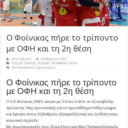
Ο Φοίνικας πήρε το τρίποντο
με ΟΦΗ και τη 2η θέση
Syros-Sports
24 Μαρτίου 2021
VOLLEY LEAGUE
,
ΒΟΛΛΕΥ
,
ΦΟΙΝΙΚΑΣ ΣΥΡΟΥ
στο
Δεν επιτρέπεται σχολιασμός
Ο
Φοίνικας
Ο Φοίνικας πήρε το τρίποντο
πήρε
το
με ΟΦΗ και τη 2η θέση
τρίποντο
με
ΟΦΗ
Ο Α.Ο.Φοίνικας ΟΝΕΧ νίκησε με 3-0 τον Ο.Φ.Η. σε εξ αναβολής
και
τη
αγώνα της 14ης αγωνιστικής για το πρωτάθλημα Volley League
2η
και έφτασε στους 30 βαθμούς εξασφαλίζοντας την 2η θέση στην
θέση
κανονική περίοδο.
Με πρωταγωνιστές τους Ζίγκα Στερν και Νίκο Παπαγγελόπουλο