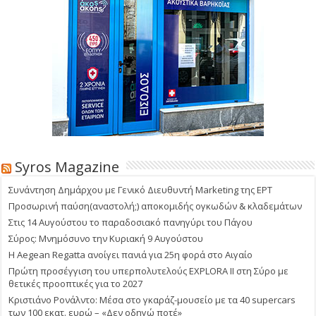
Syros Magazine
Συνάντηση Δημάρχου με Γενικό Διευθυντή Marketing της ΕΡΤ
Προσωρινή παύση(αναστολή;) αποκομιδής ογκωδών & κλαδεμάτων
Στις 14 Αυγούστου το παραδοσιακό πανηγύρι του Πάγου
Σύρος: Μνημόσυνο την Κυριακή 9 Αυγούστου
Η Aegean Regatta ανοίγει πανιά για 25η φορά στο Αιγαίο
Πρώτη προσέγγιση του υπερπολυτελούς EXPLORA II στη Σύρο με
θετικές προοπτικές για το 2027
Κριστιάνο Ρονάλντο: Μέσα στο γκαράζ-μουσείο με τα 40 supercars
των 100 εκατ. ευρώ – «Δεν οδηγώ ποτέ»