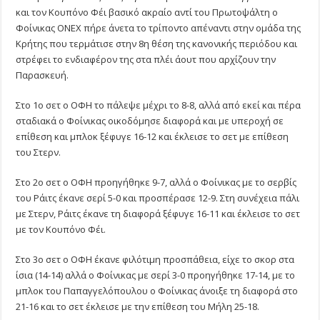
και τον Κουπόνο Φέι βασικό ακραίο αντί του Πρωτοψάλτη ο
Φοίνικας ΟΝΕΧ πήρε άνετα το τρίποντο απέναντι στην ομάδα της
Κρήτης που τερμάτισε στην 8η θέση της κανονικής περιόδου και
στρέφει το ενδιαφέρον της στα πλέι άουτ που αρχίζουν την
Παρασκευή.
Στο 1ο σετ ο ΟΦΗ το πάλεψε μέχρι το 8-8, αλλά από εκεί και πέρα
σταδιακά ο Φοίνικας οικοδόμησε διαφορά και με υπεροχή σε
επίθεση και μπλοκ ξέφυγε 16-12 και έκλεισε το σετ με επίθεση
του Στερν.
Στο 2ο σετ ο ΟΦΗ προηγήθηκε 9-7, αλλά ο Φοίνικας με το σερβίς
του Ράιτς έκανε σερί 5-0 και προσπέρασε 12-9. Στη συνέχεια πάλι
με Στερν, Ράιτς έκανε τη διαφορά ξέφυγε 16-11 και έκλεισε το σετ
με τον Κουπόνο Φέι.
Στο 3ο σετ ο ΟΦΗ έκανε φιλότιμη προσπάθεια, είχε το σκορ στα
ίσια (14-14) αλλά ο Φοίνικας με σερί 3-0 προηγήθηκε 17-14, με το
μπλοκ του Παπαγγελόπουλου ο Φοίνικας άνοιξε τη διαφορά στο
21-16 και το σετ έκλεισε με την επίθεση του Μήλη 25-18.