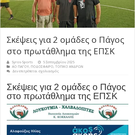
Σκέψεις για 2 ομάδες ο Πάγος
στο πρωτάθλημα της ΕΠΣΚ
Syros-Sports
5 Σεπτεμβρίου 2025
ΑΟ ΠΑΓΟΥ
,
ΠΟΔΟΣΦΑΙΡΟ
,
ΤΟΠΙΚΟ ΑΝΔΡΩΝ
στο
Δεν επιτρέπεται σχολιασμός
Σκέψεις
για
Σκέψεις για 2 ομάδες ο Πάγος
2
ομάδες
στο πρωτάθλημα της ΕΠΣΚ
ο
Πάγος
στο
πρωτάθλημα
της
ΕΠΣΚ