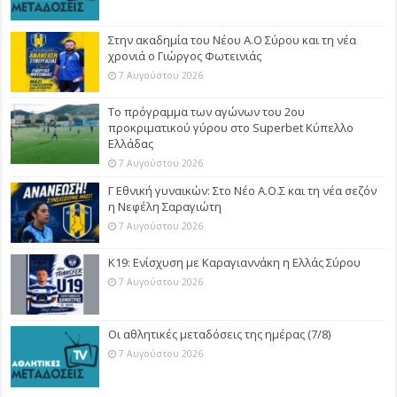
Στην ακαδημία του Νέου Α.Ο Σύρου και τη νέα
χρονιά ο Γιώργος Φωτεινιάς
7 Αυγούστου 2026
Το πρόγραμμα των αγώνων του 2ου
προκριματικού γύρου στο Superbet Κύπελλο
Ελλάδας
7 Αυγούστου 2026
Γ Εθνική γυναικών: Στο Νέο Α.Ο.Σ και τη νέα σεζόν
η Νεφέλη Σαραγιώτη
7 Αυγούστου 2026
Κ19: Ενίσχυση με Καραγιαννάκη η Ελλάς Σύρου
7 Αυγούστου 2026
Οι αθλητικές μεταδόσεις της ημέρας (7/8)
7 Αυγούστου 2026