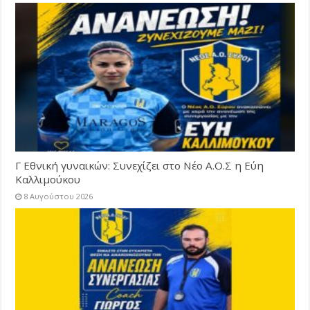
Γ Εθνική γυναικών: Συνεχίζει στο Νέο Α.Ο.Σ η Εύη
Καλλιμούκου
8 Αυγούστου 2026