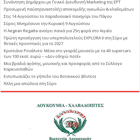
Συνάντηση Δημάρχου με Γενικό Διευθυντή Marketing της ΕΡΤ
Προσωρινή παύση(αναστολή;) αποκομιδής ογκωδών & κλαδεμάτων
Στις 14 Αυγούστου το παραδοσιακό πανηγύρι του Πάγου
Σύρος: Μνημόσυνο την Κυριακή 9 Αυγούστου
Η Aegean Regatta ανοίγει πανιά για 25η φορά στο Αιγαίο
Πρώτη προσέγγιση του υπερπολυτελούς EXPLORA II στη Σύρο με
θετικές προοπτικές για το 2027
Κριστιάνο Ρονάλντο: Μέσα στο γκαράζ-μουσείο με τα 40 supercars
των 100 εκατ. ευρώ – «Δεν οδηγώ ποτέ»
Μια βραδιά αγάπης, μουσικής και προσφοράς από το Σύλλογο
Καρκινοπαθών
Εντυπωσιάζει το γήπεδο του Βοτανικού (Βίντεο)
Άλλη μια απώλεια στη Σύρο