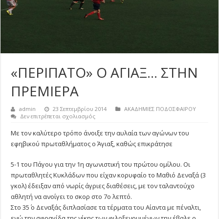
«ΠΕΡΙΠΑΤΟ» Ο ΑΓΙΑΞ… ΣΤΗΝ
ΠΡΕΜΙΕΡΑ
admin
23 Σεπτεμβρίου 2014
ΑΚΑΔΗΜΙΕΣ ΠΟΔΟΣΦΑΙΡΟΥ
στο
Δεν επιτρέπεται σχολιασμός
«ΠΕΡΙΠΑΤΟ»
Ο
Με τον καλύτερο τρόπο άνοιξε την αυλαία των αγώνων του
ΑΓΙΑΞ…
εφηβικού πρωταθλήματος ο Άγιαξ, καθώς επικράτησε
ΣΤΗΝ
ΠΡΕΜΙΕΡΑ
5-1 του Πάγου για την 1η αγωνιστική του πρώτου ομίλου. Οι
πρωταθλητές Κυκλάδων που είχαν κορυφαίο το Μαθιό Δεναξά (3
γκολ) έδειξαν από νωρίς άγριες διαθέσεις, με τον ταλαντούχο
αθλητή να ανοίγει το σκορ στο 7ο λεπτό.
Στο 35΄ ο Δεναξάς διπλασίασε τα τέρματα του Αίαντα με πέναλτι,
ενώ την σφραγίδα της νίκης των φιλοξενουμένων την έβαλε ο