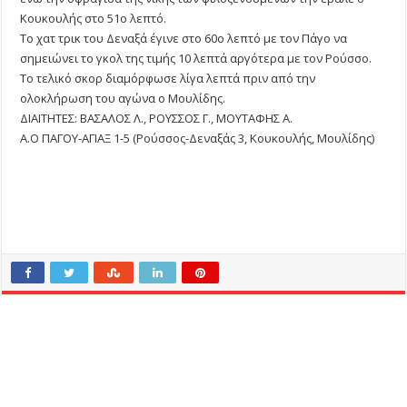
Κουκουλής στο 51ο λεπτό.
Το χατ τρικ του Δεναξά έγινε στο 60ο λεπτό με τον Πάγο να
σημειώνει το γκολ της τιμής 10 λεπτά αργότερα με τον Ρούσσο.
Το τελικό σκορ διαμόρφωσε λίγα λεπτά πριν από την
ολοκλήρωση του αγώνα ο Μουλίδης.
ΔΙΑΙΤΗΤΕΣ: ΒΑΣΑΛΟΣ Λ., ΡΟΥΣΣΟΣ Γ., ΜΟΥΤΑΦΗΣ Α.
Α.Ο ΠΑΓΟΥ-ΑΓΙΑΞ 1-5 (Ρούσσος-Δεναξάς 3, Κουκουλής, Μουλίδης)