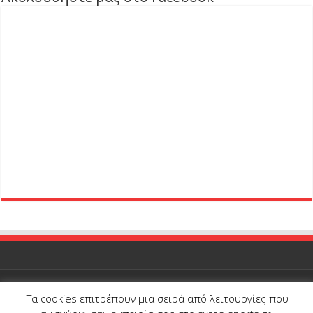
Τα cookies επιτρέπουν μια σειρά από λειτουργίες που
© Copyright 2026, All Rights Reserved |
Syros-Sports.gr
| Proudly