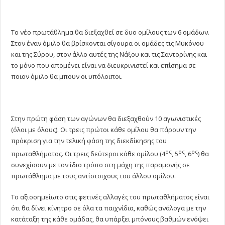
Το νέο πρωτάθλημα θα διεξαχθεί σε δυο ομίλους των 6 ομάδων.
Στον έναν όμιλο θα βρίσκονται σίγουρα οι ομάδες τις Μυκόνου
και της Σύρου, στον άλλο αυτές της Νάξου και τις Σαντορίνης και
το μόνο που απομένει είναι να διευκρινιστεί και επίσημα σε
ποιον όμιλο θα μπουν οι υπόλοιποι.
Στην πρώτη φάση των αγώνων θα διεξαχθούν 10 αγωνιστικές
(όλοι με όλους). Οι τρεις πρώτοι κάθε ομίλου θα πάρουν την
πρόκριση για την τελική φάση της διεκδίκησης του
ος
ος
ος
πρωταθλήματος. Οι τρεις δεύτεροι κάθε ομίλου (4
, 5
, 6
) θα
συνεχίσουν με τον ίδιο τρόπο στη μάχη της παραμονής σε
πρωτάθλημα με τους αντίστοιχους του άλλου ομίλου.
Το αξιοσημείωτο στις φετινές αλλαγές του πρωταθλήματος είναι
ότι θα δίνει κίνητρο σε όλα τα παιχνίδια, καθώς ανάλογα με την
κατάταξη της κάθε ομάδας, θα υπάρξει μπόνους βαθμών ενόψει