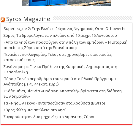
Syros Magazine
Superleague 2: Στην Ελλάς ο 24χρονος Νιγηριανός Oche Ochowechi
Σύρος: Τα δρομολόγια των πλοίων από 10 μέχρι 16 Αυγούστου
«Από το νησί των προσφύγων στην πόλη των εμπόρων – Η ιστορική
πορεία της Σύρας κατά την Επανάσταση»
Πινακίδες κυκλοφορίας: Τέλος στις χρονοβόρες διαδικασίες
κατασκευής τους
Συνάντηση με Γενικό Πρόξενο της Κυπριακής Δημοκρατίας στη
Θεσσαλονίκη
Πάρος: Το νέο αεροδρόμιο του νησιού στο Εθνικό Πρόγραμμα
Ανάπτυξης με 45,44εκατ. ευρώ
«Κάθε μήνα, μία νέα «Πράσινη Αποστολή» βρίσκεται στη διάθεση
των δημοτών»
Τα «Νήσων Τέκνα» εντυπωσίασαν στα Χρούσσα (Βίντεο)
Σύρος: ΄’Άλλη μια απώλεια στο νησί
Συγκρούστηκαν δυο μηχανές στο Λιμάνι της Σύρου