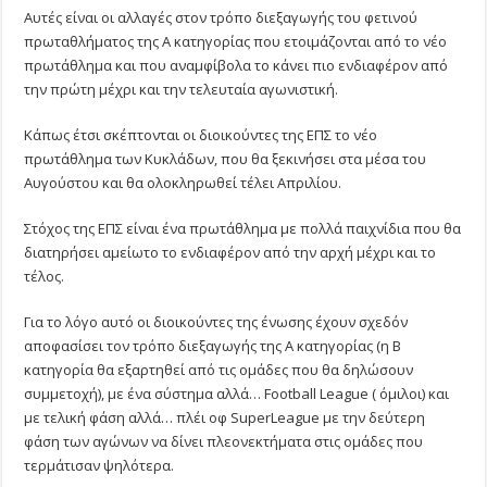
Αυτές είναι οι αλλαγές στον τρόπο διεξαγωγής του φετινού
πρωταθλήματος της Α κατηγορίας που ετοιμάζονται από το νέο
πρωτάθλημα και που αναμφίβολα το κάνει πιο ενδιαφέρον από
την πρώτη μέχρι και την τελευταία αγωνιστική.
Κάπως έτσι σκέπτονται οι διοικούντες της ΕΠΣ το νέο
πρωτάθλημα των Κυκλάδων, που θα ξεκινήσει στα μέσα του
Αυγούστου και θα ολοκληρωθεί τέλει Απριλίου.
Στόχος της ΕΠΣ είναι ένα πρωτάθλημα με πολλά παιχνίδια που θα
διατηρήσει αμείωτο το ενδιαφέρον από την αρχή μέχρι και το
τέλος.
Για το λόγο αυτό οι διοικούντες της ένωσης έχουν σχεδόν
αποφασίσει τον τρόπο διεξαγωγής της Α κατηγορίας (η Β
κατηγορία θα εξαρτηθεί από τις ομάδες που θα δηλώσουν
συμμετοχή), με ένα σύστημα αλλά… Football League ( όμιλοι) και
με τελική φάση αλλά… πλέι οφ SuperLeague με την δεύτερη
φάση των αγώνων να δίνει πλεονεκτήματα στις ομάδες που
τερμάτισαν ψηλότερα.