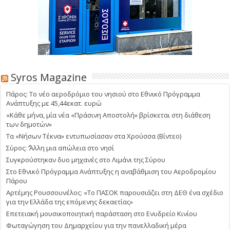
Syros Magazine
Πάρος: Το νέο αεροδρόμιο του νησιού στο Εθνικό Πρόγραμμα
Ανάπτυξης με 45,44εκατ. ευρώ
«Κάθε μήνα, μία νέα «Πράσινη Αποστολή» βρίσκεται στη διάθεση
των δημοτών»
Τα «Νήσων Τέκνα» εντυπωσίασαν στα Χρούσσα (Βίντεο)
Σύρος: ΄’Άλλη μια απώλεια στο νησί
Συγκρούστηκαν δυο μηχανές στο Λιμάνι της Σύρου
Στο Εθνικό Πρόγραμμα Ανάπτυξης η αναβάθμιση του Αεροδρομίου
Πάρου
Αρτέμης Ρουσσουνέλος: «Το ΠΑΣΟΚ παρουσιάζει στη ΔΕΘ ένα σχέδιο
για την Ελλάδα της επόμενης δεκαετίας»
Επετειακή μουσικοποιητική παράσταση στο Ενυδρείο Κινίου
Φωταγώγηση του Δημαρχείου για την πανελλαδική μέρα