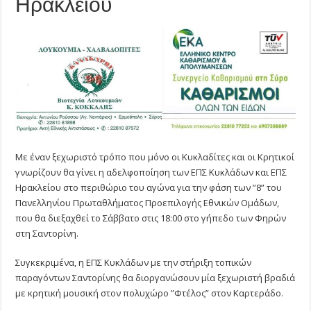
Ηρακλείου
με
την
ΕΠΣ
Ηρακλείου
Με έναν ξεχωριστό τρόπο που μόνο οι Κυκλαδίτες και οι Κρητικοί
γνωρίζουν θα γίνει η αδελφοποίηση των ΕΠΣ Κυκλάδων και ΕΠΣ
Ηρακλείου στο περιθώριο του αγώνα για την φάση των ”8” του
Πανελληνίου Πρωταθλήματος Προεπιλογής Εθνικών Ομάδων,
που θα διεξαχθεί το Σάββατο στις 18:00 στο γήπεδο των Φηρών
στη Σαντορίνη.
Συγκεκριμένα, η ΕΠΣ Κυκλάδων με την στήριξη τοπικών
παραγόντων Σαντορίνης θα διοργανώσουν μία ξεχωριστή βραδιά
με κρητική μουσική στον πολυχώρο ”Φτέλος” στον Καρτεράδο.