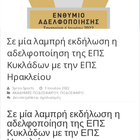
Σε μία λαμπρή εκδήλωση η
αδελφοποίηση της ΕΠΣ
Κυκλάδων με την ΕΠΣ
Ηρακλείου
Syros-Sports
3 Ιουνίου 2022
ΑΚΑΔΗΜΙΕΣ ΠΟΔΟΣΦΑΙΡΟΥ
,
ΠΟΔΟΣΦΑΙΡΟ
στο
Δεν επιτρέπεται σχολιασμός
Σε
μία
Σε μία λαμπρή εκδήλωση η
λαμπρή
εκδήλωση
αδελφοποίηση της ΕΠΣ
η
αδελφοποίηση
Κυκλάδων με την ΕΠΣ
της
ΕΠΣ
Κυκλάδων