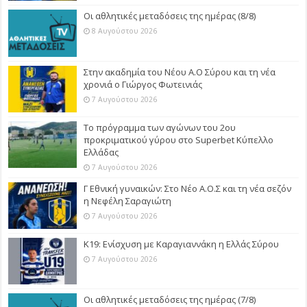
Οι αθλητικές μεταδόσεις της ημέρας (8/8)
8 Αυγούστου 2026
Στην ακαδημία του Νέου Α.Ο Σύρου και τη νέα
χρονιά ο Γιώργος Φωτεινιάς
7 Αυγούστου 2026
Το πρόγραμμα των αγώνων του 2ου
προκριματικού γύρου στο Superbet Κύπελλο
Ελλάδας
7 Αυγούστου 2026
Γ Εθνική γυναικών: Στο Νέο Α.Ο.Σ και τη νέα σεζόν
η Νεφέλη Σαραγιώτη
7 Αυγούστου 2026
Κ19: Ενίσχυση με Καραγιαννάκη η Ελλάς Σύρου
7 Αυγούστου 2026
Οι αθλητικές μεταδόσεις της ημέρας (7/8)