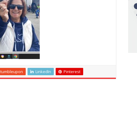
Stumbleupon
LinkedIn
Pinterest