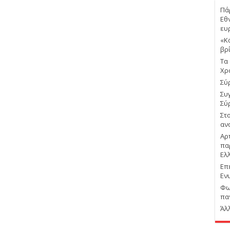
Πά
Εθ
ευ
«Κ
βρ
Τα
Χρ
Σύρ
Συ
Σύ
Στ
αν
Αρ
πα
Ελ
Επ
Εν
Φω
πα
Άλ