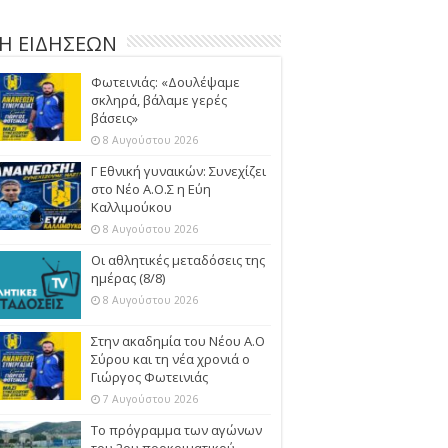
Η ΕΙΔΗΣΕΩΝ
Φωτεινιάς: «Δουλέψαμε
σκληρά, βάλαμε γερές
βάσεις»
8 Αυγούστου 2026
Γ Εθνική γυναικών: Συνεχίζει
στο Νέο Α.Ο.Σ η Εύη
Καλλιμούκου
8 Αυγούστου 2026
Οι αθλητικές μεταδόσεις της
ημέρας (8/8)
8 Αυγούστου 2026
Στην ακαδημία του Νέου Α.Ο
Σύρου και τη νέα χρονιά ο
Γιώργος Φωτεινιάς
7 Αυγούστου 2026
Το πρόγραμμα των αγώνων
του 2ου προκριματικού