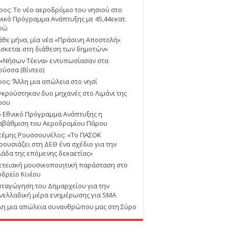
ρος: Το νέο αεροδρόμιο του νησιού στο
νικό Πρόγραμμα Ανάπτυξης με 45,44εκατ.
ρώ
άθε μήνα, μία νέα «Πράσινη Αποστολή»
ίσκεται στη διάθεση των δημοτών»
 «Νήσων Τέκνα» εντυπωσίασαν στα
ούσσα (Βίντεο)
ος: ΄’Άλλη μια απώλεια στο νησί
γκρούστηκαν δυο μηχανές στο Λιμάνι της
ρου
ο Εθνικό Πρόγραμμα Ανάπτυξης η
αβάθμιση του Αεροδρομίου Πάρου
τέμης Ρουσσουνέλος: «Το ΠΑΣΟΚ
ρουσιάζει στη ΔΕΘ ένα σχέδιο για την
λάδα της επόμενης δεκαετίας»
ετειακή μουσικοποιητική παράσταση στο
υδρείο Κινίου
ταγώγηση του Δημαρχείου για την
νελλαδική μέρα ενημέρωσης για SMA
λη μια απώλεια συνανθρώπου μας στη Σύρο