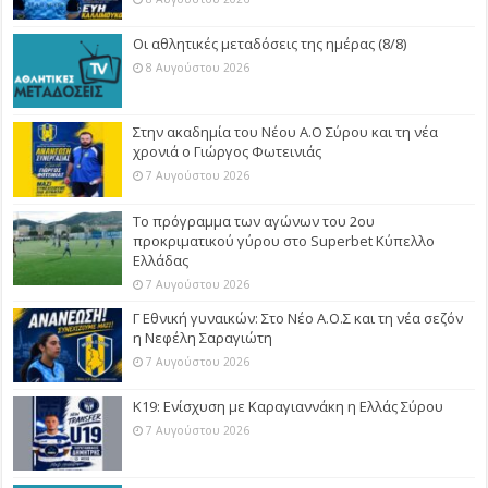
Οι αθλητικές μεταδόσεις της ημέρας (8/8)
8 Αυγούστου 2026
Στην ακαδημία του Νέου Α.Ο Σύρου και τη νέα
χρονιά ο Γιώργος Φωτεινιάς
7 Αυγούστου 2026
Το πρόγραμμα των αγώνων του 2ου
προκριματικού γύρου στο Superbet Κύπελλο
Ελλάδας
7 Αυγούστου 2026
Γ Εθνική γυναικών: Στο Νέο Α.Ο.Σ και τη νέα σεζόν
η Νεφέλη Σαραγιώτη
7 Αυγούστου 2026
Κ19: Ενίσχυση με Καραγιαννάκη η Ελλάς Σύρου
7 Αυγούστου 2026