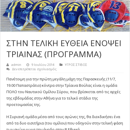
ΣΤΗΝ ΤΕΛΙΚΗ ΕΥΘΕΙΑ ΕΝΟΨΕΙ
ΤΡΙΑΙΝΑΣ (ΠΡΟΓΡΑΜΜΑ)
admin
9 Ιουλίου 2014
ΥΓΡΟΣ ΣΤΙΒΟΣ
στο
Δεν επιτρέπεται σχολιασμός
ΣΤΗΝ
ΤΕΛΙΚΗ
Πανέτοιμη για την πρώτη μεγάλη μάχη της Παρασκευής (11/7,
ΕΥΘΕΙΑ
19.00 Παπαστράτιο) κόντρα στην Τρίαινα Βούλας είναι η ομάδα
ΕΝΟΨΕΙ
ΤΡΙΑΙΝΑΣ
ΠΟΛΟ του Ναυτικού Ομίλου Σύρου, που βρίσκεται από τις αρχές
(ΠΡΟΓΡΑΜΜΑ)
της εβδομάδας στην Αθήνα για το τελικό στάδιο της
προετοιμασίας της.
Η Συριανή ομάδα μέσα από τους αγώνες της, θα διεκδικήσει ένα
από τα δυο εισιτήρια (του ομίλου) που οδηγούν στην τελική φάση
των αγώνων για την άνοδο στην Β Εθνική.