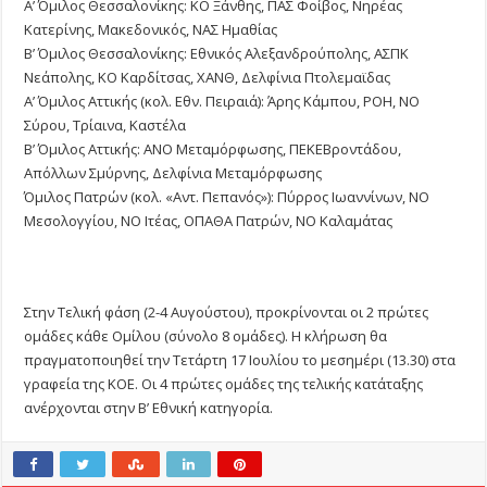
Α’ Όμιλος Θεσσαλονίκης: ΚΟ Ξάνθης, ΠΑΣ Φοίβος, Νηρέας
Κατερίνης, Μακεδονικός, ΝΑΣ Ημαθίας
Β’ Όμιλος Θεσσαλονίκης: Εθνικός Αλεξανδρούπολης, ΑΣΠΚ
Νεάπολης, ΚΟ Καρδίτσας, ΧΑΝΘ, Δελφίνια Πτολεμαϊδας
Α’ Όμιλος Αττικής (κολ. Εθν. Πειραιά): Άρης Κάμπου, ΡΟΗ, ΝΟ
Σύρου, Τρίαινα, Καστέλα
Β’ Όμιλος Αττικής: ΑΝΟ Μεταμόρφωσης, ΠΕΚΕΒροντάδου,
Απόλλων Σμύρνης, Δελφίνια Μεταμόρφωσης
Όμιλος Πατρών (κολ. «Αντ. Πεπανός»): Πύρρος Ιωαννίνων, ΝΟ
Μεσολογγίου, ΝΟ Ιτέας, ΟΠΑΘΑ Πατρών, ΝΟ Καλαμάτας
Στην Τελική φάση (2-4 Αυγούστου), προκρίνονται οι 2 πρώτες
ομάδες κάθε Ομίλου (σύνολο 8 ομάδες). Η κλήρωση θα
πραγματοποιηθεί την Τετάρτη 17 Ιουλίου το μεσημέρι (13.30) στα
γραφεία της ΚΟΕ. Οι 4 πρώτες ομάδες της τελικής κατάταξης
ανέρχονται στην Β’ Εθνική κατηγορία.