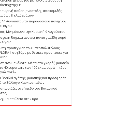
νάντηση Δημάρχου με Γενικό Διευθυντή
rketing της ΕΡΤ
οσωρινή παύση(αναστολή;) αποκομιδής
κωδών & κλαδεμάτων
ις 14 Αυγούστου το παραδοσιακό πανηγύρι
υ Πάγου
ρος: Μνημόσυνο την Κυριακή 9 Αυγούστου
Aegean Regatta ανοίγει πανιά για 25η φορά
ο Αιγαίο
ώτη προσέγγιση του υπερπολυτελούς
PLORA II στη Σύρο με θετικές προοπτικές για
 2027
ιστιάνο Ρονάλντο: Μέσα στο γκαράζ-μουσείο
 τα 40 supercars των 100 εκατ. ευρώ – «Δεν
ηγώ ποτέ»
α βραδιά αγάπης, μουσικής και προσφοράς
ό το Σύλλογο Καρκινοπαθών
τυπωσιάζει το γήπεδο του Βοτανικού
ντεο)
λη μια απώλεια στη Σύρο