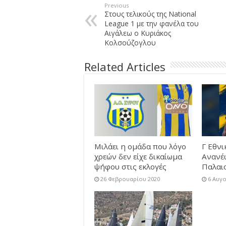
Previous
Στους τελικούς της National
League 1 με την φανέλα του
Αιγάλεω ο Κυριάκος
Κολσούζογλου
Related Articles
Μιλάει η ομάδα που λόγο
Γ Εθνι
χρεών δεν είχε δικαίωμα
Ανανέ
ψήφου στις εκλογές
Παλαι
26 Φεβρουαρίου 2020
6 Αυγ