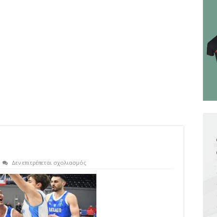
στο
Δεν επιτρέπεται σχολιασμός
kolsouzoglou