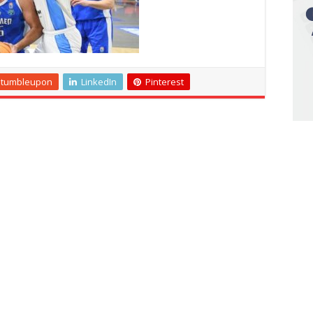
Stumbleupon
LinkedIn
Pinterest