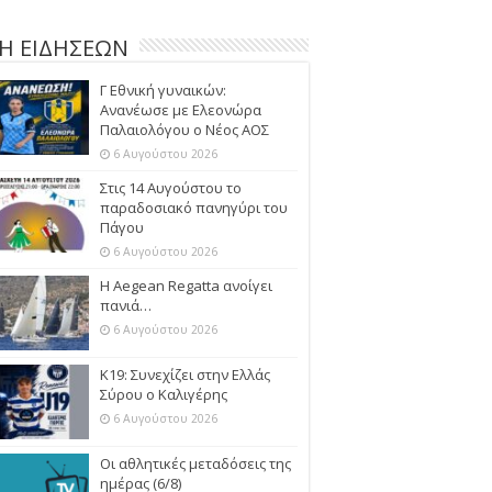
Η ΕΙΔΗΣΕΩΝ
Γ Εθνική γυναικών:
Ανανέωσε με Ελεονώρα
Παλαιολόγου ο Νέος ΑΟΣ
6 Αυγούστου 2026
Στις 14 Αυγούστου το
παραδοσιακό πανηγύρι του
Πάγου
6 Αυγούστου 2026
Η Aegean Regatta ανοίγει
πανιά…
6 Αυγούστου 2026
Κ19: Συνεχίζει στην Ελλάς
Σύρου ο Καλιγέρης
6 Αυγούστου 2026
Οι αθλητικές μεταδόσεις της
ημέρας (6/8)