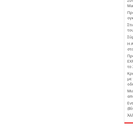
Συ
Ma
Πρ
ογ
Στ
το
Σύ
Η 
στ
Πρ
EX
το
Κρ
με
οδ
Μι
απ
Εν
(Βί
Άλ