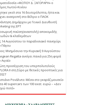
οματοδοσία «ΦΩΤΙΟΥ Δ. ΞΑΓΟΡΑΡΗ» ο
όμος Λωτού-Κινίου
χτηκε γκολ στα 16 δευτερόλεπτα, ήττα και
χνει ανατροπή στο Βέλγιο ο ΠΑΟΚ
νάντηση Δημάρχου με Γενικό Διευθυντή
rketing της ΕΡΤ
οσωρινή παύση(αναστολή;) αποκομιδής
κωδών & κλαδεμάτων
ις 14 Αυγούστου το παραδοσιακό πανηγύρι
υ Πάγου
ρος: Μνημόσυνο την Κυριακή 9 Αυγούστου
Aegean Regatta ανοίγει πανιά για 25η φορά
ο Αιγαίο
ώτη προσέγγιση του υπερπολυτελούς
PLORA II στη Σύρο με θετικές προοπτικές για
 2027
ιστιάνο Ρονάλντο: Μέσα στο γκαράζ-μουσείο
 τα 40 supercars των 100 εκατ. ευρώ – «Δεν
ηγώ ποτέ»