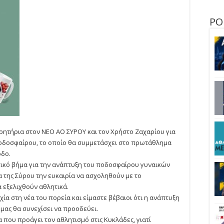
σε
Ζαχαρίου
ΡΟ
ρητήρια στον ΝΕΟ ΑΟ ΣΥΡΟΥ και τον Χρήστο Ζαχαρίου για
ποδοσφαίρου, το οποίο θα συμμετάσχει στο πρωτάθλημα
οδο.
ικό βήμα για την ανάπτυξη του ποδοσφαίρου γυναικών
α της Σύρου την ευκαιρία να ασχοληθούν με το
 εξελιχθούν αθλητικά.
ία στη νέα του πορεία και είμαστε βέβαιοι ότι η ανάπτυξη
μας θα συνεχίσει να προοδεύει.
 που προάγει τον αθλητισμό στις Κυκλάδες, γιατί