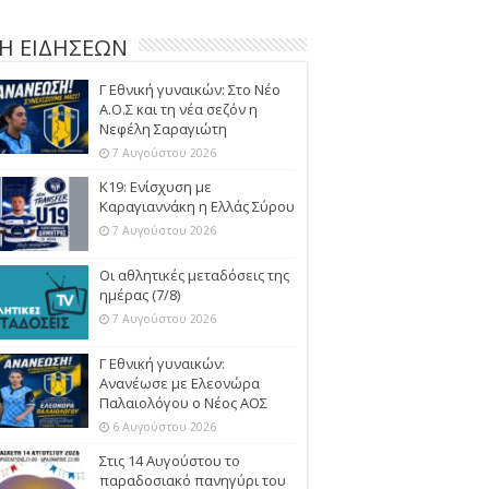
Η ΕΙΔΗΣΕΩΝ
Γ Εθνική γυναικών: Στο Νέο
Α.Ο.Σ και τη νέα σεζόν η
Νεφέλη Σαραγιώτη
7 Αυγούστου 2026
Κ19: Ενίσχυση με
Καραγιαννάκη η Ελλάς Σύρου
7 Αυγούστου 2026
Οι αθλητικές μεταδόσεις της
ημέρας (7/8)
7 Αυγούστου 2026
Γ Εθνική γυναικών:
Ανανέωσε με Ελεονώρα
Παλαιολόγου ο Νέος ΑΟΣ
6 Αυγούστου 2026
Στις 14 Αυγούστου το
παραδοσιακό πανηγύρι του