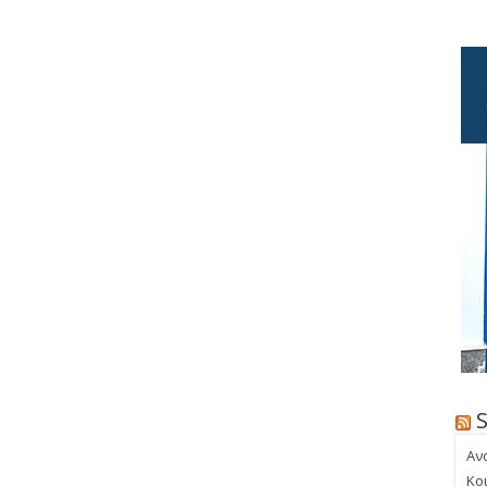
Αν
Κο