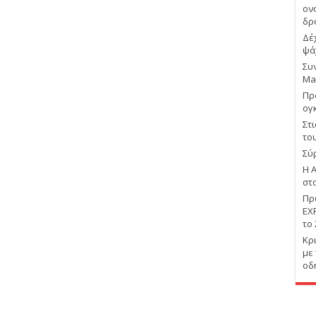
ον
δρ
Δέ
ψά
Συ
Ma
Πρ
ογ
Στ
το
Σύ
Η 
στ
Πρ
EX
το
Κρ
με
οδ