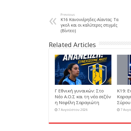
Previous
Κ16 Κανονιέρηδες-Αίαντας: Τα
γκολ και οι καλύτερες στιγμές
(Βίντεο)
Related Articles
Γ Εθνική γυναικών: Στο
Κ19: Ε
Νέο Α.Ο.Σ και τη νέα σεζόν
Καραγ
η Νεφέλη Σαραγιώτη
Σύρου
7 Αυγούστου 2026
7 Αυγ