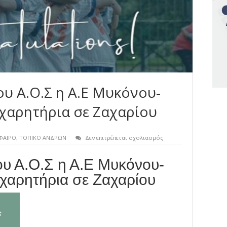
υ Α.Ο.Σ η Α.Ε Μυκόνου-
χαρητήρια σε Ζαχαρίου
στο
ΦΑΙΡΟ
,
ΤΟΠΙΚΟ ΑΝΔΡΩΝ
Δεν επιτρέπεται σχολιασμός
Στο
πλευρό
ου Α.Ο.Σ η Α.Ε Μυκόνου-
του
Νέου
χαρητήρια σε Ζαχαρίου
Α.Ο.Σ
η
Α.Ε
Μυκόνου-
Ανακοίνωση
με
συγχαρητήρια