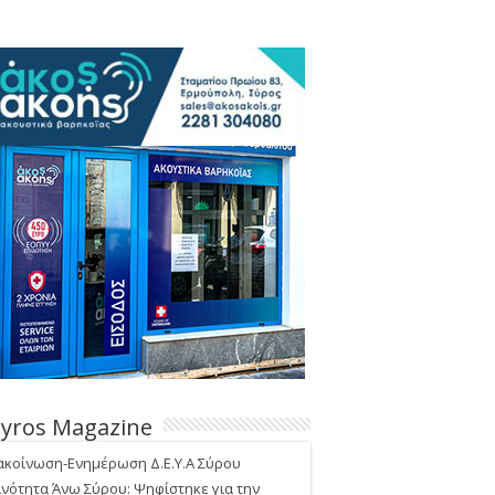
Syros Magazine
ακοίνωση-Ενημέρωση Δ.Ε.Υ.Α Σύρου
ινότητα Άνω Σύρου: Ψηφίστηκε για την