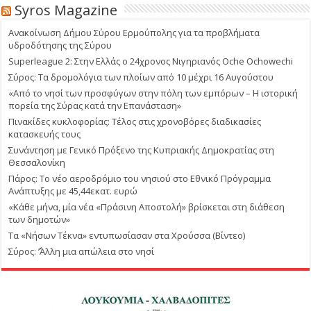
Syros Magazine
Ανακοίνωση Δήμου Σύρου Ερμούπολης για τα προβλήματα
υδροδότησης της Σύρου
Superleague 2: Στην Ελλάς ο 24χρονος Νιγηριανός Oche Ochowechi
Σύρος: Τα δρομολόγια των πλοίων από 10 μέχρι 16 Αυγούστου
«Από το νησί των προσφύγων στην πόλη των εμπόρων – Η ιστορική
πορεία της Σύρας κατά την Επανάσταση»
Πινακίδες κυκλοφορίας: Τέλος στις χρονοβόρες διαδικασίες
κατασκευής τους
Συνάντηση με Γενικό Πρόξενο της Κυπριακής Δημοκρατίας στη
Θεσσαλονίκη
Πάρος: Το νέο αεροδρόμιο του νησιού στο Εθνικό Πρόγραμμα
Ανάπτυξης με 45,44εκατ. ευρώ
«Κάθε μήνα, μία νέα «Πράσινη Αποστολή» βρίσκεται στη διάθεση
των δημοτών»
Τα «Νήσων Τέκνα» εντυπωσίασαν στα Χρούσσα (Βίντεο)
Σύρος: ΄’Άλλη μια απώλεια στο νησί