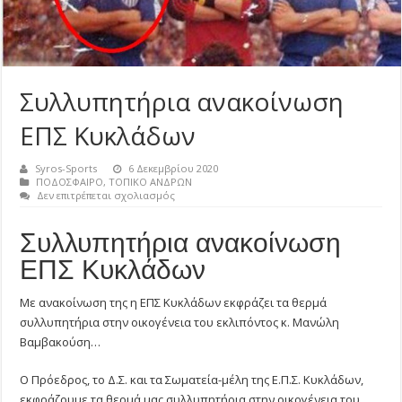
Συλλυπητήρια ανακοίνωση
ΕΠΣ Κυκλάδων
Syros-Sports
6 Δεκεμβρίου 2020
ΠΟΔΟΣΦΑΙΡΟ
,
ΤΟΠΙΚΟ ΑΝΔΡΩΝ
στο
Δεν επιτρέπεται σχολιασμός
Συλλυπητήρια
ανακοίνωση
Συλλυπητήρια ανακοίνωση
ΕΠΣ
Κυκλάδων
ΕΠΣ Κυκλάδων
Με ανακοίνωση της η ΕΠΣ Κυκλάδων εκφράζει τα θερμά
συλλυπητήρια στην οικογένεια του εκλιπόντος κ. Μανώλη
Βαμβακούση…
Ο Πρόεδρος, το Δ.Σ. και τα Σωματεία-μέλη της Ε.Π.Σ. Κυκλάδων,
εκφράζουμε τα θερμά μας συλλυπητήρια στην οικογένεια του