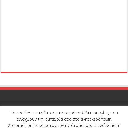
Τα cookies επιτρέπουν μια σειρά από λειτουργίες που
© Copyright 2026, All Rights Reserved |
Syros-Sports.gr
| Proudly
ενισχύουν την εμπειρία σας στο syros-sports.gr.
developed and hosted by
Onedot
Χρησιμοποιώντας αυτόν τον ιστότοπο, συμφωνείτε με τη