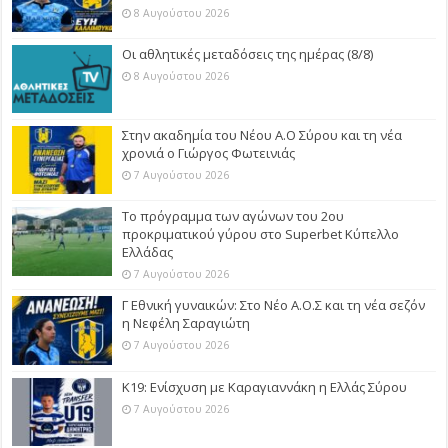
8 Αυγούστου 2026
Οι αθλητικές μεταδόσεις της ημέρας (8/8)
8 Αυγούστου 2026
Στην ακαδημία του Νέου Α.Ο Σύρου και τη νέα
χρονιά ο Γιώργος Φωτεινιάς
7 Αυγούστου 2026
Το πρόγραμμα των αγώνων του 2ου
προκριματικού γύρου στο Superbet Κύπελλο
Ελλάδας
7 Αυγούστου 2026
Γ Εθνική γυναικών: Στο Νέο Α.Ο.Σ και τη νέα σεζόν
η Νεφέλη Σαραγιώτη
7 Αυγούστου 2026
Κ19: Ενίσχυση με Καραγιαννάκη η Ελλάς Σύρου
7 Αυγούστου 2026