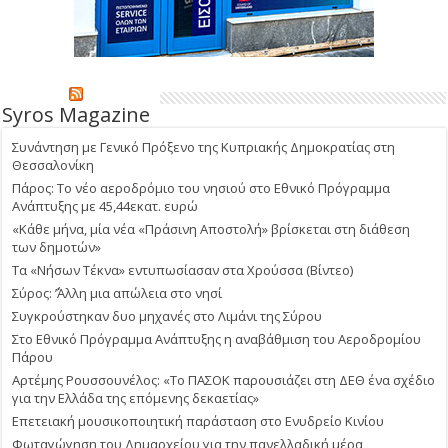
Syros Magazine
Συνάντηση με Γενικό Πρόξενο της Κυπριακής Δημοκρατίας στη
Θεσσαλονίκη
Πάρος: Το νέο αεροδρόμιο του νησιού στο Εθνικό Πρόγραμμα
Ανάπτυξης με 45,44εκατ. ευρώ
«Κάθε μήνα, μία νέα «Πράσινη Αποστολή» βρίσκεται στη διάθεση
των δημοτών»
Τα «Νήσων Τέκνα» εντυπωσίασαν στα Χρούσσα (Βίντεο)
Σύρος: ΄’Άλλη μια απώλεια στο νησί
Συγκρούστηκαν δυο μηχανές στο Λιμάνι της Σύρου
Στο Εθνικό Πρόγραμμα Ανάπτυξης η αναβάθμιση του Αεροδρομίου
Πάρου
Αρτέμης Ρουσσουνέλος: «Το ΠΑΣΟΚ παρουσιάζει στη ΔΕΘ ένα σχέδιο
για την Ελλάδα της επόμενης δεκαετίας»
Επετειακή μουσικοποιητική παράσταση στο Ενυδρείο Κινίου
Φωταγώγηση του Δημαρχείου για την πανελλαδική μέρα