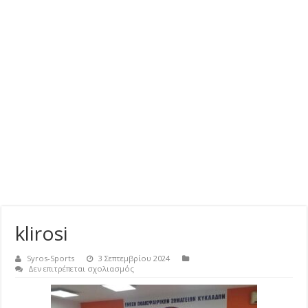
klirosi
Syros-Sports
3 Σεπτεμβρίου 2024
στο
Δεν επιτρέπεται σχολιασμός
klirosi